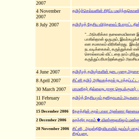
2007
4 November
தமிழ்ச்செல்வனின் சிரிப்பு மலர்ந்துகொண்டி
2007
8 July 2007
தமிழீழத் தேசிய விடுதலைப் போராட்டதின
"...அமெரிக்கா தலைமையிலான இணை
பாகிஸ்தான் ஒருபுறம், இவர்கழுக்
என சமகாலம் விரிகின்றது. இவற்ற
நடவடிக்கைகள், கருத்துக்கள் எ
சொல்லாமல் விட்டதை நாம் புரிந்
கருத்துப்பரிமாற்றங்களும் அவசியமா
4 June 2007
தமிழீழத் தமிழர்களின் நடைமுறை அரசை
8 April 2007
சிட்னி தமிழ் அறிவகத்தால் நடாத்தப்பட
30 March 2007
மாமனிதர் தில்லைநடராஜா ஜெயக்குமார் 
11 February
தமிழ்த் தேசியமும் தனிதாயகம் அடிகளார
2007
15 December 2006
தேசத்தின் குரல் பாலா அண்ணா நினை
2 December 2006
சுதந்திர தாகம் � விண்ணுலகிலும் மண்ணு
28 November 2006
சிட்னி, அவுஸ்திரேலியாவில் நவம்பர் மா
சிறப்புரை.