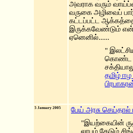
அவராக வரும் வாய்ப்
வருகை அழிவைப் பார
கட்டப்பட்ட ஆக்கத்தை
இருக்கவேண்டும் என்
ஏனெனில்......
" இலட்சி
கொண்ட ம
சக்தியால
தமிழ் ஈழ
பிரபாகரன
5 January 2005
பேய் அரசு செய்தால் 
"இயற்கையின் ரு
லாபம் தேடும் ச