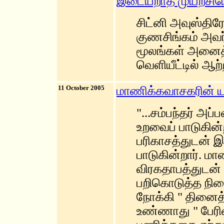
இடையறாத முயற்சிய
சிட்னி அவுஸ்திரே
குணசிங்கம் அவர
மூலங்கள் அனைத்
வெளியீட்டில் ஆ
11 October 2005
மாணிக்கவாசகரின் ய
"...சம்பந்தர் அ
உறவைப் பாடுகின்ற
பரிகாசத்துடன
பாடுகின்றார். 
விரகதாபத்துடன் 
பறிகொடுத்த நிலை
நோக்கி " தினைத
உண்ணாது " பேர