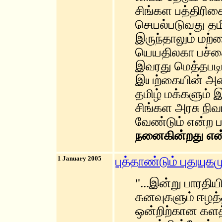
சிங்கள பத்திரி
செயல்படுவது தம
இருந்தாலும் மற
யெயதிலகா பச்ச
இவரது மெத்தபடி
இயற்கையின் அனர்
தமிழ் மக்களும் 
சிங்கள அரசு ந
வேண்டும் என்ற ப
நனைகின்றது என்
1 January 2005
புத்தாண்டும் புதுயுகம
"...இன்று பாரதி
கனவுகளும் ஈழத்த
ஒன்றிற்கான களத