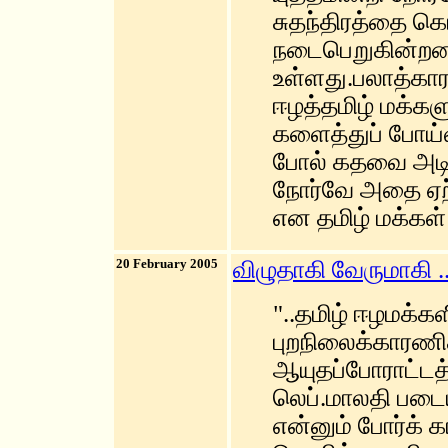
சுதந்திரத்தை 
நடைபெறுகின்றன.
உள்ளது.பலாத்கா
ஈழத்தமிழ் மக்க
களைத்துப் போய்
போல் கதவை அடி
நோர்வே அதை ஏற்ற
என தமிழ் மக்கள் 
20 February 2005
விழுதாகி வேருமாகி .
"..தமிழ் ஈழமக்க
புறநிலைக்காரணி
ஆயுதப்போராட்டத்
லெப்.மாலதி படை
என்னும் போர்க் க