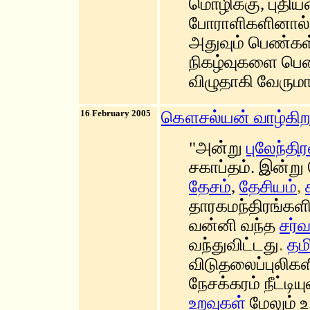
மொழிக்கு, புதி
போராளிகளினால் எ
அதுவும் பெண்க
நிகழ்வுகளை பெண
விழுதாகி வேருமாக
16 February 2005
கௌசல்யன் வாழ்கிற
"அன்று
புலேந்திர
சகாப்தம். இன்ற
தேசம்
,
தேசியம்
,
தாரகமந்திரங்கள
வன்னி வந்த
சர்
வந்துவிட்டது
.
தம
விடுதலைப்புலிக
நேசக்கரம் நீட்டிய
உறவுகள்
மேலும் உ