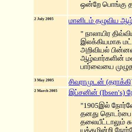
ஒன்றே பொங்கு தம
2 July 2005
மானிடம் தழுவிய ஆழ்
" நாலாயிர திவ்வ
இலக்கியமாக மட்
அறிவியல் பின்ன
ஆழ்வார்களின் ம
பார்வையை முழுதாக
3 May 2005
சிவராமுடன் (தராக்கி
2 March 2005
இப்சனின் (Ibsen's) 
"1905இல் நோர்வ
தனது தொடர்பை து
தலையீட்டாலும் ச
யுத்தமின்றி நோர