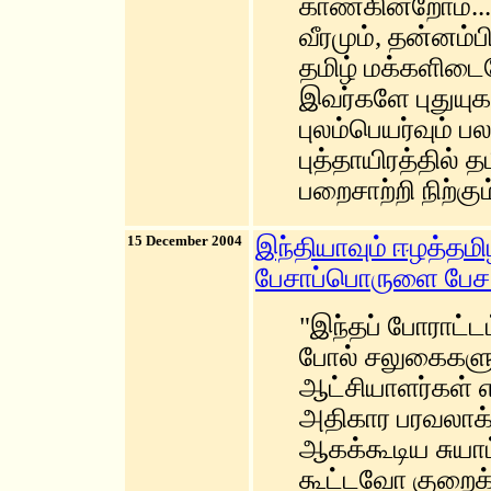
காண்கின்றோம்..
வீரமும், தன்னம்
தமிழ் மக்களிட
இவர்களே புதுயுகத
புலம்பெயர்வும் 
புத்தாயிரத்தில் 
பறைசாற்றி நிற்கு
15 December 2004
இந்தியாவும் ஈழத்தம
பேசாப்பொருளை பேச 
"இந்தப் போராட்ட
போல் சலுகைகளு
ஆட்சியாளர்கள் 
அதிகார பரவலாக்க
ஆகக்கூடிய சுயாட
கூட்டவோ குறைக