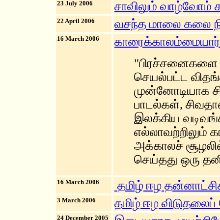
23 July 2006
சாவிலும் வாழ்வோம் க
22 April 2006
வசந்த மாலை கலை நி
16 March 2006
காரைக்காலம்மையார் 
"பிரச்சனைகளை 
செயல்பட்ட விதங்
முன்னோடியாக ச
பாடல்கள், சிவதா
இலக்கிய வடிவங்
எல்லாவற்றிலும் 
அக்காலச் சூழலி
செய்தது ஒரு தனிம
16 March 2006
தமிழ் ஈழ தன்னாட்ச
3 March 2006
தமிழ் ஈழ விடுதலைப்
24 December 2005