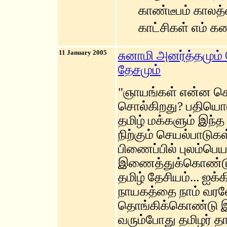
காண்டீபம் காலத்
காட்சிகள் எம் க
11 January 2005
சுனாமி அனர்த்தமும
தேசமும்
"ஞாயங்கள் என்ன சொல
சொல்கிறது? பதியொடு 
தமிழ் மக்களும் இந்
நிற்கும் செயல்பாடு
பிணைப்பில் புலம்பெ
இணைத்துக்கொண்டுள
தமிழ் தேசியம்... ஐ
நாயகத்தை நாம் வரவே
தொங்கிக்கொண்டு இர
வரும்போது தமிழர் த