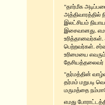
"தார்மீக அடிப்ப
அத்திவாரத்தில் 
இலட்சியம் நியா
இசைவானது. எமது
உரித்தானவர்கள்
பெற்றவர்கள். சர
உரிமையை எவரும் 
தேசியத்தலைவர் த
"தர்மத்தின் வாழ
தர்மம் மறுபடி வெ
மருமத்தை நம்மாலே
எமது போராட்டத்த