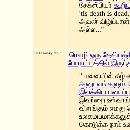
சேக்ஸ்பியர்
கூறி
'tis death is de
அவன் விழிப்பா
அல்ல..."
30 January 2005
மொழி ஒரு தேசியத்தின
போராட்டத்தில் இருந்த
" பனையின் கீழ் 
அனுபவங்களும்
,
இலக்கிய படைப்பு
இவற்றை உள்வாங்க
விளங்கும் எமத
உலகமயமாக்கலுக்
கொடுக்க நாம் உ