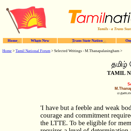
Tamils - a Trans Stat
Home
Whats New
Trans State Nation
One
Home
>
Tamil National Forum
> Selected Writings - M.Thanapalasingham >
TAMIL 
S
M.Thanap
ம.தனபால
'I have but a feeble and weak bo
courage and commitment require
the LTTE. To be eligible for me
requires a level of determination 