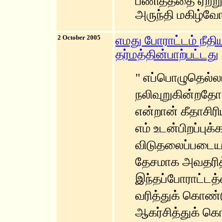
பணித்ததை ஏற்று
அருந்தி மகிழ்வ
2 October 2005
எமது போராட்டம் நீத
தர்மத்தின்பாற்பட்டது
" எப்பொழுதெல்லா
நலிவுறுகின்றதோ
என்றான் கீதாசி
எம் உடன்பிறப்ப
விடுதலைப்படையா
தேசமாக அவதரித்
இந்தப்போராட்ட
வரித்துக் கொண்
ஆகர்சித்துக் க