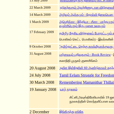
15 July 2009
காலமென்றே ஒரு நினைவும் காட்சி என்றே 
22 March 2009
நடுகற்களும் அவற்றிணூடான விடுதலைக்
14 March 2009
அழிவும் ஆக்கமும் - தோல்வி நிலையென
1 March 2009
அமெரிக்கா - இந்தியா - சீனா : மாற்றமுற
எழுச்சிபெறும் இரு முனை உலகமும்
17 February 2009
தமிழீழ தேசிய விடுதலைப் போராட்டமும் ச
பொலிசும் கெட்ட பொலிசும்
)
-
இவர்களின்
9 October 2008
"தமிழ்நாட்டை தெற்கு காஷ்மீரமாக்குவது 
31 August 2008
பார்வையும் பதிவுகளும் - Book Review
- 
கலாநிதி முருகர் குணசிங்கம்
20 August 2008
நவீன இஸ்றேலின் 60 ஆண்டுகாலச் சுதந்
24 July 2008
Tamil Eelam Struggle for Freed
30 March 2008
Remembering Mamanithar Thillai
19 January 2008
யாழ் நூலகம்
சிட்னி,அவுஸ்திரேலியாவில் 19 ஜ
நூலகத்தின் கொந்தளிப்பான வரலாற
2 December
இங்கிருந்து எங்கே