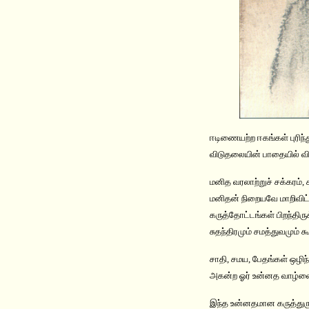
ஈடிணையற்ற ஈகங்கள் புரிந்
விடுதலையின் பாதையில் வி
மனித வரலாற்றுச் சக்கரம், 
மனிதன் நிறையவே மாறிவிட
கருத்தோட்டங்கள் பிறந்தி
சுதந்திரமும் சமத்துவமும
சாதி, சமய, பேதங்கள் ஒழிந்
அகன்ற ஓர் உன்னத வாழ்வைக்
இந்த உன்னதமான கருத்துருவ