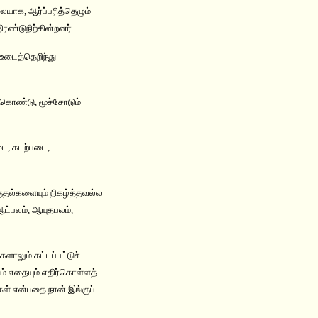
ையாக, ஆர்ப்பரித்தெழும்
ண்டுநிற்கின்றனர்.
 உடைத்தெறிந்து
 கொண்டு, மூச்சோடும்
டை, கடற்படை,
ுதல்களையும் நிகழ்த்தவல்ல
ஆட்பலம், ஆயுதபலம்,
களாலும் கட்டப்பட்டுச்
ம் எதையும் எதிர்கொள்ளத்
்கள் என்பதை நான் இங்குப்