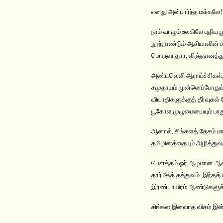
எனது அன்பார்ந்த மக்களே!
நாம் வாழும் உலகிலே புதிய
நூற்றாண்டும் ஆசியாவின் சக
பொருளாதார, விஞ்ஞானத்துற
அண்டவெளி ஆராய்ச்சிகள்
சமுதாயம் முன்னெப்போதும்
வியாதிகளுக்குத் தீர்வுகள
பூகோள முழுமையையும் பாதுக
ஆனால், சிங்களத் தேசம் ம
தமிழினத்தையும் அழித்துவ
பௌத்தம் ஓர் ஆழமான ஆன்மீக
தார்மீகத் தத்துவம். இந்த
இரண்டாயிரம் ஆண்டுகளுக்க
சிங்கள இனவாத விசம் இன