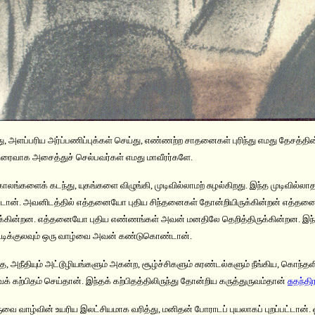
து, அளப்பரிய அர்ப்பணிப்புக்கள் செய்து, எண்ணற்ற சாதனைகள் புரிந்து எமது தேசத்தி
ரைவாக அசைத்துச் செல்பவர்கள் எமது மாவீரர்களே.
காலங்களைக் கடந்து, யுகங்களை விழுங்கி, முடிவில்லாமற் சுழல்கிறது. இந்த முடிவில்லா
்டான். அவனிடத்தில் எத்தனையோ புதிய சிந்தனைகள் தோன்றியிருக்கின்றன் எத்தன
ருக்கின்றன. எத்தனையோ புதிய எண்ணங்கள் அவன் மனதிலே தெறித்திருக்கின்றன. இந்த
் கூடிக்குலவும் ஒரு வாழ்வை அவன் கண்டுகொண்டான்.
த, அநீதியும் அட்டூழியங்களும் அகன்ற, சூழ்ச்சிகளும் சுரண்டல்களும் நீங்கிய, கொந்தளி
 கற்பிதம் செய்தான். இந்தக் கற்பிதத்திலிருந்து தோன்றிய கருத்துருவம்தான்
சுதந்திர
ை வாழ்வின் உயரிய இலட்சியமாக வரித்து, மனிதன் போராடப் புயலாகப் புறப்பட்டான். ஓ