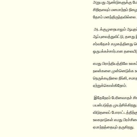
அறுபது ஆண்டுகளுக்கு மேல
சிறிதளவும் மனமாற்றம் நி
தேசம் மனந்திருந்தவில்லை
அடக்குமுறையாலும் ஆயுதப்ப
ஆப்புவைத்துவிட்டு, தனது 
சர்வதேசச் சமூகத்தினது ப
ஒருபக்கச்சார்பான தலையீ
எமது பிராந்தியத்திலே உலக
நலன்களை முன்னெடுக்க உலக
நெருக்கடிநிலை நீங்கி, ச
ஏற்றுக்கொள்கிறோம்.
இதேநேரம் பேரினவாதச் சிங்
பயன்படுத்த முயற்சிக்கிற
விடுதலைப் போராட்டத்திற்க
உலகநாடுகள் எமது பிரச்சி
ஏமாற்றத்தையும் தருகிறது.