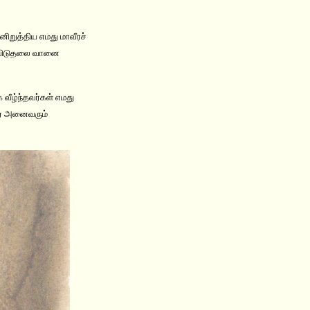
னிறுத்திய எமது மாவீரச்
விடுதலை வானை
வீழ்ந்தவர்கள் எமது
ரர் அனைவரும்