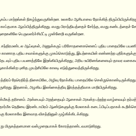
 பூகம்ப மாற்றங்கள் நிகழ்ந்துவருகின்றன. உலகமே ஆசியாவை நோக்கித் திரும்பியிருக்கி
ாப்தமாக ஆரம்பித்திருக்கிறது. எமது பிராந்தியத்தைச் சேர்ந்த, எமது கண்டத்தைச் சேர
ைகளிலே பெருவளர்ச்சியீட்டி முன்னேறி வருகின்றன.
, சந்திரமண்டல ஆய்வுகள், அணுக்கருப் பரிசோதனைகளெனப் புதிய பாதையிலே பயணி
 காணாத புதிய சவால்களுக்கு முகம்கொடுத்து, இயற்கையின் எண்ணற்ற புதிர்களுக்க
் தேடவும் புதிய பயணத்திலே இறங்கியிருக்கிறது; அரிய உயிரினங்களையும் தாவர வகைக
ாக்கின்ற புனித முயற்சியிலே காலடி எடுத்துவைத்திருக்கிறது.
ாத்திரம் நேரெதிர்த் திசையிலே, அழிவு நோக்கிய பாதையிலே சென்றுகொண்டிருக்கிறது.
ருகிறது. இதனால், அழகிய இலங்கைத்தீவு இரத்தத்தீவாக மாறியிருக்கிறது.
த் தரிசனம். அன்பையும் அறத்தையும் ஆசைகள் அகன்ற பற்றற்ற வாழ்வையும் தர்மத்தைய
த் தார்மீக நெறியை இரண்டாயிரம் ஆண்டுகளுக்கு மேலாகக் கடைப்பிடிப்பதாகக் கூறிக்கொ
ு மேலாகவே இனவாத விசத்தினுள் மூழ்கிக்கிடக்கிறது.
்று மிருகத்தனமான வன்முறையாகக் கோரத்தாண்டவமாடுகிறது.