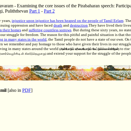
avaram - Examining the core issues of the Pirabaharan speech: Participa
gi, Puliththevan
Part 1
-
Part 2
ty years,
injustice upon injustice has been heaped on the people of Tamil Eelam
. Th
tinuing oppression and have faced
death
and
destruction
.They have lived their live
m their homes
and
suffering countless sorrows
. But during these sixty years, no state
our struggle for freedom. The reason for this pitiful and painful situation is that th
ng in many states in the world
, the Tamil people do not have a state of our own. On t
n we remember and pay homage to those who have given their lives in our struggle 
iving in many states around the world
to ris
(அன்போடும் உரிமையோடும் கேட்டுக்கொள்கிறேன்)
and extend your support for the struggle of the peop
(உணர்வெழுச்சியுடன் கிளர்ந்தெழுமாறு)
amil
[also in
PDF
]