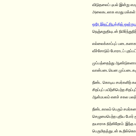
விடுதலைப் புயல் இன்று எம
அலைகடலாக எமது மக்கள் வ
ஒரே இலட்சியத்தில் ஒன்றுப
நெஞ்சுறுதியுடன் நிமிர்ந்துநி
எல்லைக்காப்புப் படைகளாக
வீச்சோடும் போராடப் புறப்பட்
முப்பத்தைந்து ஆண்டுகளாக 
வான்படையென முப்படைகளும் 
நீண்ட கொடிய சமர்களிற் க
சிறப்புப் பயிற்சிபெற்ற ச
ஆன்மபலம் எனச் சகல பலத்த
நீண்டகாலம் பெரும் சமர்களை
செழுமைபெற்ற புதிய போர் 
தயாராக நிற்கிறோம். இந்த ம
பெருமிதத்துடன் கூறிக்கொள