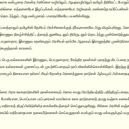
ாக வன்முறை அகன்ற அகிம்சை வழியிலும், ஆயுதவழியிலும் தமிழர் நீதிகேட்டபோதும்
கழவில்லை. எத்தனையோ இழப்புக்கள், எத்தனையோ அழிவுகள், எண்ணற்ற உயிர்ப்பலிகள் ந
. தொடர்ந்தும், அது வன்முறைப் பாதையிலேயே பயணிக்கிறது.
லத்தாலும் தமிழரின் தேசியப் பிரச்சினைக்குத் தீர்வுகாணவே அது விரும்புகிறது. அம
இராணுவ நிகழ்ச்சித்திட்டத்தைத் துணிவுடனும் திமிருடனும் தொடர்ந்து முன்னெடுத்துவர
ொருளாதார, இராணுவ உதவிகளும் அரசியல் தார்மீக ஆதரவும் இராஜதந்திர முண்டுகொடு
டுகளுந்தான் காரணம்.
ப் பெரு வல்லரசுகளின் இராணுவ, பொருளாதார, கேந்திர நலன்கள் புதைந்து கிடப்பதை ந
 வல்லரசுகள் முனைப்புடன் முயற்சிப்பதையும் நாம் விளங்கிக்கொள்கிறோம். இதற்கு 
மாதானமும் நிலையான நல்லாட்சியும் தோன்ற அனைத்துலக நாடுகள் ஆர்வமும் அக்கறையும்
கள அரசு உலகநாடுகளின் நலன்களையும் அவை எமது பிராந்தியத்திற் பதிந்திருப்பதையு
து. போலியான, பொய்யான பரப்புரைகள் வாயிலாக உலக நாடுகளைத் தமது வஞ்சக வலைக்கு
ு எதிராகத் திருப்பிவிடுகின்ற கைங்கரியத்தைச் செய்துவருகிறது. சிங்கள அரசின் வஞ்ச
னையில் எதிர்மறையான தலையீடுகளைச் செய்வதுதான் எமக்கும் எமது மக்களுக்கும் வரு