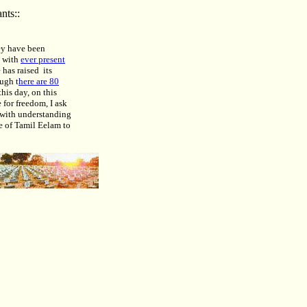
nts::
ey have been
s with
ever present
 has raised its
ough t
here are 80
his day, on this
for freedom, I ask
e with understanding
le of Tamil Eelam to