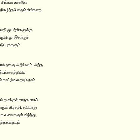
 சிங்கள உலகிலே
ிகழ்ந்தபோதும் சிங்களத்
ைதி முயற்சிகளுக்கு
ுகிறது. இதற்குச்
ப்புக்களும்
ாம் நன்கு அறிவோம். அந்த
இலங்கைத்தீவில்
 காட்டுவதையும் நாம்
ம் தமக்குச் சாதகமாகப்
ள் வீழ்த்தி, தமிழரது
க வலைக்குள் வீழ்ந்து,
த்தத்தையும்