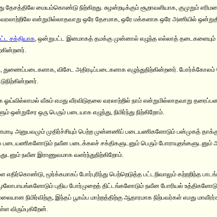
து தேசத்திலே மையம்கொண்டு நிற்கிறது. சுழன்றடிக்கும் சூறாவளியாக, குமுறும் எரிமல
ரலாற்றிலே என்றுமில்லாதவாறு ஒரே தேசமாக, ஒரே மக்களாக ஒரே அணியில் ஒன்றுதிர
ட்ட சக்தியாக
, ஒன்றுபட்ட இனமாகத் தமக்கு முன்னால் எழுந்த எல்லாத் தடைகளையும்
ற்கின்றனர்.
, துணைப்படைகளாக, விசேட அதிரடிப்படைகளாக எழுந்துநிற்கின்றனர். போர்க்கோலம்
டுநிற்கின்றனர்.
ஓய்வில்லாமல் வீசும் எமது வீரவிடுதலை வரலாற்றில் நாம் என்றுமில்லாதவாறு தரைப்ப
ஒன்றுசேர ஒரு பெரும் படையாக எழுந்து, நிமிர்ந்து நிற்கிறோம்.
ளமாடி அனுபவமும் முதிர்ச்சியும் பெற்ற முன்னணிப் படையணிகளோடும் பன்முகத் தாக்க
ிறப்புப் படையணிகளோடும் நவீன படைக்கலச் சக்திகளுடனும் பெரும் போராயுதங்களுடனும் 
ுடனும் நவீன இராணுவமாக வளர்ந்துநிற்கிறோம்.
 எதிர்கொண்டு, மூர்க்கமாகப் போர்புரிந்து பெற்றெடுத்த பட்டறிவாலும் கற்றறிந்த பாடங்
மூலோபாயங்களோடும் புதிய போர்முறைத் திட்டங்களோடும் நவீன போரியல் உத்திகளோடு
லையான நிமிர்விற்கு, இந்தப் பூகம்ப மாற்றத்திற்கு ஆதாரமாக நிற்பவர்கள் எமது மாவீரர
்ள விரும்புகிறேன்.