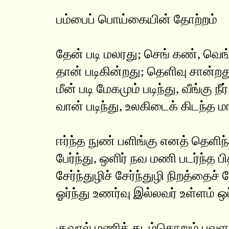
பம்பைப் பொய்கையின் தோற்றம்
தேன் படி மலரது; செங் கண், வெங
தான் படிகின்றது; தெளிவு சான்றத
மீன் படி மேகமும் படிந்து, வீங்கு நீர்
வான் படிந்து, உலகிடைக் கிடந்த ம
ஈர்ந்த நுண் பளிங்கு எனத் தெளிந்த
பேர்ந்து, ஒளிர் நவ மணி படர்ந்த ப
சேர்ந்துழிச் சேர்ந்துழி நிறத்தைச் 
ஓர்ந்து உணர்வு இல்லவர் உள்ளம் ஒப
குவால் மணித் தடம்தொறும் பவளக