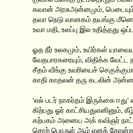
கவான் அரசுஅன்னமும், பெடையும
தவா நெடு வானகம் தயங்கு மீனொ
உவா மதி, உலப்பு இல உதித்தது ஒப்ப
ஓத நீர் உலகமும், உயிர்கள் யாவையு
வேதபாரகரையும், விதிக்க வேட்ட ந
சீதம் வீங்கு உவரியைச் செகுக்கும
காதி காதலன் தரு கடலின் அன்ன
'எல் படர் நாகர்தம் இருக்கை ஈது'
கிற்பது ஓர் காட்சியதுஎனினும், கீழ
கற்பகம் அனைய அக் கவிஞர் நாட்
சொற் பொருள் ஆம் எனத் தோன்றல