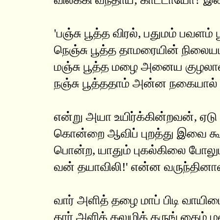
'பஞ்சு பூத்த விரல், பதுமம் பவளம்
நெஞ்சு பூத்த தாமரையின் நிலையம் 
மஞ்சு பூத்த மழை அனைய குழலாள
நஞ்சு பூத்ததாம் அன்ன நகையால
என்று அயா உயிர்க்கின்றவன், ஏடு
கொன்றை ஆவிப் புறத்து இவை கூற
பொன்ற, யாதும் புகல்கிலை போலும
வன் தயாவிலி!' என்ன வருந்தினான
வார் அளித் தழை மாப் பிடி வாயிட
கார் அளிக் கலுழிக் கருங் கைம்