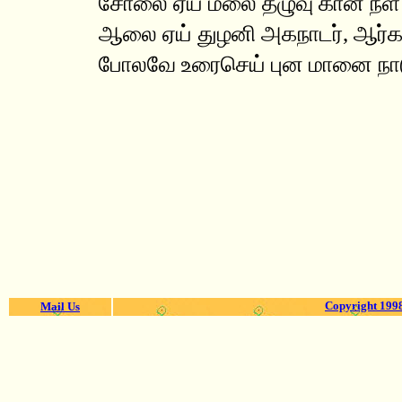
சோலை ஏய் மலை தழுவு கான நீள
ஆலை ஏய் துழனி அகநாடர், ஆர்க
போலவே உரைசெய் புன மானை நாடுத
Copyright 1998
Mail Us