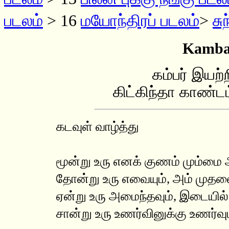
படலம்
> 16
மயோந்திரப் படலம்
>
சு
Kamba
கம்பர் இயற
கிட்கிந்தா காண்டம
கடவுள் வாழ்த்து
மூன்று உரு எனக் குணம் மும்மை 
தோன்று உரு எவையும், அம் முதல
ஏன்று உரு அமைந்தவும், இடையில் 
சான்று உரு உணர்வினுக்கு உணர்வ