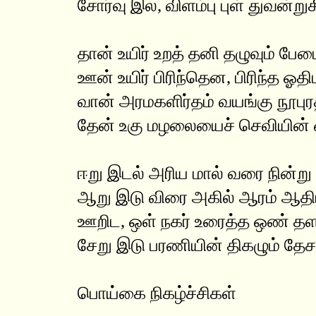
சோர்வு இல, விளம்பு புள் துவன்று
தான் உயிர் உறத் தனி தழுவும் பே
ஊன் உயிர் பிரிந்தென, பிரிந்த ஓதி
வான் அரமகளிர்தம் வயங்கு நூபுர
தேன் உகு மழலையைச் செவியின் ஓர
ஈறு இடல் அரிய மால் வரை நின்று 
ஆறு இடு விரை அகில் ஆரம் ஆத
ஊறிட, ஒள் நகர் உரைத்த ஒண் தள
சேறு இடு பரணியின் திகழும் தேச
பொய்கை நிகழ்ச்சிகள்