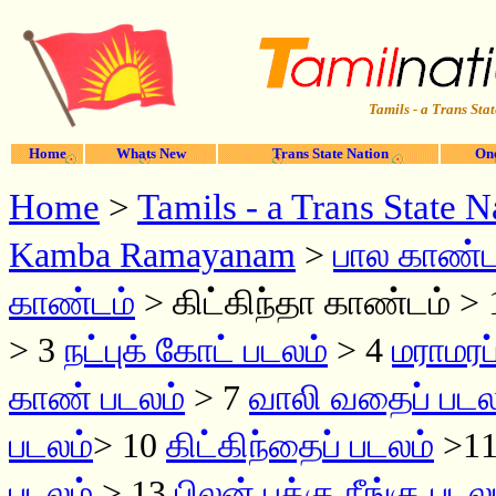
Tamils - a Trans Stat
Home
Whats New
Trans State Nation
One
Home
>
Tamils - a Trans State N
Kamba Ramayanam
>
பால காண்ட
காண்டம்
> கிட்கிந்தா காண்டம் > 
> 3
நட்புக் கோட் படலம்
> 4
மராமரப
காண் படலம்
> 7
வாலி வதைப் படல
படலம்
> 10
கிட்கிந்தைப் படலம்
>1
படலம்
> 13
பிலன் புக்கு நீங்கு படல