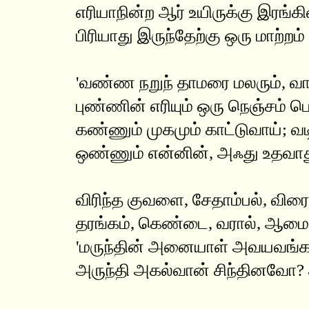
எரியாநின்ற ஆர் உயிருக்கு இரங
பிரியாது இருந்தேற்கு ஒரு மாற்றம
'வண்ண நறுந் தாமரை மலரும், வா
புண்ணின் எரியும் ஒரு நெஞ்சம் பொ
கண்ணும் முகமும் காட்டுவாய்; வ
ஒண்ணும் என்னின், அஃது உதவாத
விரிந்த குவளை, சேதாம்பல், வி
தரங்கம், கெண்டை, வரால், ஆம
'மருந்தின் அனையாள் அவயவங்கள
அருந்தி அகல்வான் சிந்தினவோ? 