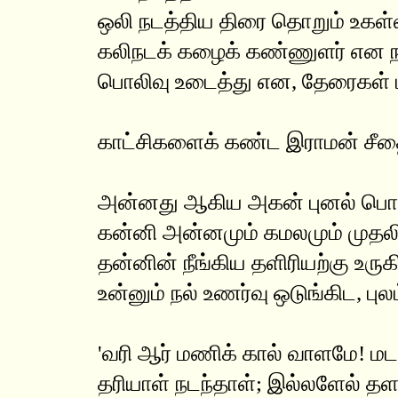
ஒலி நடத்திய திரை தொறும் உகள்வன
கலிநடக் கழைக் கண்ணுளர் என ந
பொலிவு உடைத்து என, தேரைகள் ப
காட்சிகளைக் கண்ட இராமன் சீதை
அன்னது ஆகிய அகன் புனல் ப
கன்னி அன்னமும் கமலமும் முதல
தன்னின் நீங்கிய தளிரியற்கு உரு
உன்னும் நல் உணர்வு ஒடுங்கிட, புல
'வரி ஆர் மணிக் கால் வாளமே! ம
தரியாள் நடந்தாள்; இல்லளேல் த