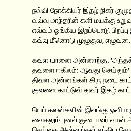
நவ்வி நோக்கியர் இதழ் நிகர் குமு
வவ்வு மாந்தரின் களி மயக்கு உறு
எவ்வம் ஓங்கிய இறப்பொடு பிறப்
கவ்வு மீனொடு முழுகுவ, எழுவன,
கவள யானை அன்னாற்கு, 'அந்தக் 
தவளை ஈகிலம்; ஆவது செய்தும்' 
திவள அன்னங்கள் திரு நடை காட்
குவளை காட்டுவ் துவர் இதழ் காட்
பெய் கலன்களின் இலங்கு ஒளி மர
வைகலும் புனல் குடைபவர் வான் 
செய்கை அன்னங்கள் ஏந்திய சேடி