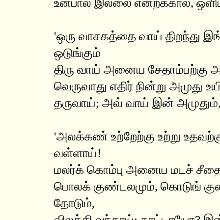
உன்பால் இல்லை என்றக்கால், ஒளி
'ஒரு வாசகத்தை வாய் திறந்து இங
ஒடுங்கும்
திரு வாய் அனைய சேதாம்பற்கு 
வெருவாது எதிர் நின்று அமுது உயி
தருவாய்; அவ் வாய் இன் அமுது
'அலக்கண் உற்றேற்கு உற்று உதவ
வள்ளாய்!
மலர்க் கொம்பு அனைய மடச் சீதை
பொலக் குண்டலமும், கொடுங் குழை
தோடும்,
விலக்கி வந்தாய்; காட்டாயோ? இன்