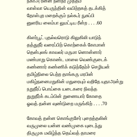
நகாஅ ரன்ன நளிநீர் முத்தம்
வாள்வா யெருந்தின் வயிற்றகத் தடக்கித்
தோள்புற மறைக்கும் நல்கூர் நுசுப்பி
னுளரிய லைம்பா லுமட்டிய ரீன்ற . . . .60
கிளர்பூட் புதல்வரொடு கிலுகிலி யாடுந்
தத்துநீர் வரைப்பிற் கொற்கைக் கோமான்
தென்புலங் காவலர் மருமா னொன்னார்
மண்மாறு கொண்ட மாலை வெண்குடைக்
கண்ணார் கண்ணிக் கடுந்தேர்ச் செழியன்
தமிழ்நிலை பெற்ற தாங்கரு மரபின்
மகிழ்நனைமறுகின் மதுரையும் வறிதே யுதாஅன்று
நறுநீர்ப் பொய்கை யடைகரை நிவந்த
துறுநீர்க் கடம்பின் றுணையார் கோதை
ஓவத் தன்ன வுண்டுறை மருங்கிற் . . . .70
கோவத் தன்ன கொங்குசேர் புறைத்தலின்
வருமுலை யன்ன வண்முகை யுடைந்து
திருமுக மவிழ்ந்த தெய்வத் தாமரை