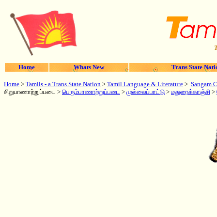
T
Home
Whats New
Trans State Nati
Home
>
Tamils - a Trans State Nation
>
Tamil Language & Literature
>
Sangam Cl
சிறுபாணாற்றுப்படை >
பெரும்பாணாற்றுப்படை
>
முல்லைப்பாட்டு
>
மதுரைக்காஞ்சி
>