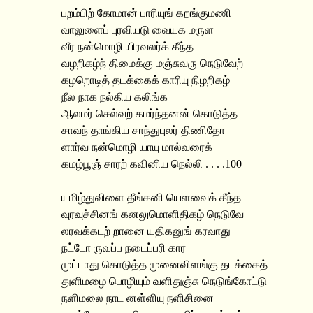
பறம்பிற் கோமான் பாரியுங் கறங்குமணி
வாலுளைப் புரவியடு வையக மருள
வீர நன்மொழி யிரவலர்க் கீந்த
வழறிகழ்ந் திமைக்கு மஞ்சுவரு நெடுவேற்
கழறொடித் தடக்கைக் காரியு நிழறிகழ்
நீல நாக நல்கிய கலிங்க
ஆலமர் செல்வற் கமர்ந்தனன் கொடுத்த
சாவந் தாங்கிய சாந்துபுலர் திணிதோ
ளார்வ நன்மொழி யாயு மால்வரைக்
கமழ்பூஞ் சாரற் கவினிய நெல்லி . . . .100
யமிழ்துவிளை தீங்கனி யெளவைக் கீந்த
வுரவுச்சினங் கனலுமொளிதிகழ் நெடுவே
லரவக்கடற் றானை யதிகனுங் கரவாது
நட்டோ ருவப்ப நடைப்பரி கார
முட்டாது கொடுத்த முனைவிளங்கு தடக்கைத்
துளிமழை பொழியும் வளிதுஞ்சு நெடுங்கோட்டு
நளிமலை நாட னள்ளியு நளிசினை