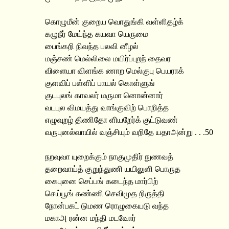
கொழுமீன் குறைய வொதுங்கி வள்ளிதழ்க்
கழுநீர் மேய்ந்த கயவா யெருமை
பைங்கறி நிவந்த பலவி னீழல்
மஞ்சண் மெல்லிலை மயிர்ப்புறந் தைவர
விளையா விளங்க ணாற மெல்குபு பெயராக்
குளவிப் பள்ளிப் பாயல் கொள்ளுங்
குடபுலங் காவலர் மருமா னொன்னார்
வடபுல விமயத்து வாங்குவிற் பொறித்த
எழுவுறழ் திணிதோ ளியறேர்க் குட்டுவண்
வருபுனல்வாயில் வஞ்சியும் வறிதே யதாஅன்று . . .50
நறவுவா யுறைக்கும் நாகுமுதிர் நுணவத்
தறைவாய்த் குறுந்துணி யயிலுளி பொருத
கைபுனை செப்பங் கடைந்த மார்பிற்
செய்பூங் கண்ணி செவிமுத றிருத்தி
நோன்பகட் டுமண ரொழுகையடு வந்த
மகாஅ ரன்ன மந்தி மடவோர்