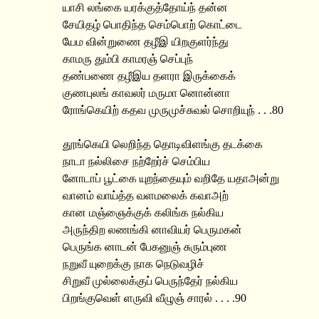
யாசி லங்கை யரக்குத்தோய்ந் தன்ன
சேயிதழ் பொதிந்த செம்பொற் கொட்டை
யேம வின்றுணை தழீஇ யிறகுளர்ந்து
காமரு தும்பி காமரஞ் செப்புந்
தண்பணை தழீஇய தளரா இருக்கைக்
குணபுலங் காவலர் மருமா னொன்னா
ரோங்கெயிற் கதவ முருமுச்சுவல் சொறியுந் . . .80
தூங்கெயி லெறிந்த தொடிவிளங்கு தடக்கை
நாடா நல்லிசை நற்றேர்ச் செம்பிய
னோடாப் பூட்கை யுறந்தையும் வறிதே யதாஅன்று
வானம் வாய்த்த வளமலைக் கவாஅற்
கான மஞ்ஞைக்குக் கலிங்க நல்கிய
அருந்திற லணங்கி னாவியர் பெருமகன்
பெருங்க னாடன் பேகனுஞ் சுரும்புண
நறுவீ யுறைக்கு நாக நெடுவழிச்
சிறுவீ முல்லைக்குப் பெருந்தேர் நல்கிய
பிறங்குவெள் ளருவி வீழுஞ் சாரல் . . . .90