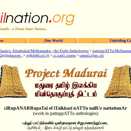
amils - a Trans State Nation..
on
One World
Unfolding Co
assics: Ettuthokai/Melkannaku - the Eight Anthologies
>
pattuppATTu/Melkannaku
நெடுநல்வாடை
>
குறிஞ்சிப்பாட்டு
>
பட்டினப் பாலை
>
மலைப்படுகடாம்
ciRupANARRupaTai of iTaikkazi nATTu nallUr nattattanAr
(work in pattuppATTu anthologies)
பத்துப் பாட்டுக்களில் மூன்றாவதான சிறுபாணாற்றுப்படை
ஆசிரியர் :: இடைக்கழி நாட்டு நல்லூர் நத்தத்தனார்