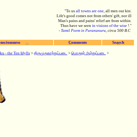
"To us
all towns are one
, all men our kin.
Life's good comes not from others' gift, nor ill
Man's pains and pains' relief are from within.
Thus have we seen
in visions of the wise
!."
-
Tamil Poem in Purananuru
, circa 500 B.C
nsciousness
Comments
Search
 - the Ten Idylls
>
திருமுருகாற்றுப்படை
>
பொருநர் ஆற்றுப்படை
>