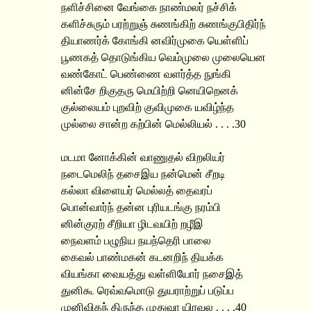
நளிச்சினை வேங்கை நாண்மலர் நச்சிக்
களிச்சுரும் பரற்றுஞ் சுணங்கிற் சுணங்குபிதிர்ந்
தியாணர்க் கோங்கி னவிர்முகை யெள்ளிப்
பூணகத் தொடுங்கிய வெம்முலை முலையென
வண்கோட் பெண்ணை வளர்த்த நுங்கி
னின்சே றிகுதரு மெயிற்றி னெயிறெனக்
குல்லையம் புறவிற் குவிமுகை யவிழ்ந்த
முல்லை சான்ற கற்பின் மெல்லியல் . . . .30
மடமா னோக்கின் வாணுதல் விறலியர்
நடைமெலிந் தசைஇய நன்மென் சீறடி
கல்லா விளையர் மெல்லத் தைவரப்
பொன்வார்ந் தன்ன புரியடங்கு நரம்பி
னின்குரற் சீறியா ழிடவயிற் றழீஇ
நைவளம் பழுநிய நயந்தெரி பாலை
கைவல் பாண்மகன் கடனறிந் தியக்க
வியங்கா வையத்து வள்ளியோர் நசைஇத்
துனிகூ ரெவ்வமொடு துயராற்றுப் படுப்ப
முனிவிகந் திருந்த முதுவா யிரவல . . . .40