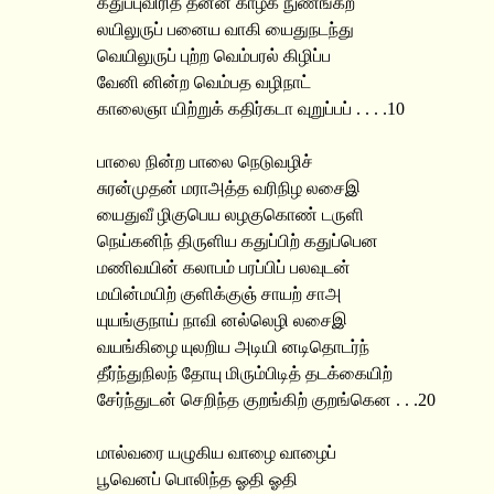
கதுப்புவிரித் தன்ன காழக நுணங்கற
லயிலுருப் பனைய வாகி யைதுநடந்து
வெயிலுருப் புற்ற வெம்பரல் கிழிப்ப
வேனி னின்ற வெம்பத வழிநாட்
காலைஞா யிற்றுக் கதிர்கடா வுறுப்பப் . . . .10
பாலை நின்ற பாலை நெடுவழிச்
சுரன்முதன் மராஅத்த வரிநிழ லசைஇ
யைதுவீ ழிகுபெய லழகுகொண் டருளி
நெய்கனிந் திருளிய கதுப்பிற் கதுப்பென
மணிவயின் கலாபம் பரப்பிப் பலவுடன்
மயின்மயிற் குளிக்குஞ் சாயற் சாஅ
யுயங்குநாய் நாவி னல்லெழி லசைஇ
வயங்கிழை யுலறிய அடியி னடிதொடர்ந்
தீர்ந்துநிலந் தோயு மிரும்பிடித் தடக்கையிற்
சேர்ந்துடன் செறிந்த குறங்கிற் குறங்கென . . .20
மால்வரை யழுகிய வாழை வாழைப்
பூவெனப் பொலிந்த ஓதி ஓதி