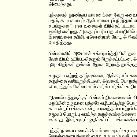
அமைந்தது.
புத்தரைத் தூண்டிய காரணங்கள் வேறு எவையா
மதம், கடவுளையும் ஆன்மாவையும் நிரந்தரம் 
சடங்குகள் என வலைகள் விரிக்கப் பட்டன. கட
உண்டு என்றது. அதையும் புரியாத மொழியில்
இறைவனை தரிசி. ஏனென்றால் நேரடி அறிவுக்
போதித்தது.
பின்னாளில் அசோகச் சக்கரவர்த்தியின் தட
வேள்வியும் உயிர்ப்பலிகளும் நிறுத்தப்பட்டன.
புரோகிதர்கள் தங்கள் மீதான நேரடித் தாக்
சமுதாய ஏற்றத் தாழ்வுகளை, ஆக்கிரமிப்புகளை
கருத்தை வலியுறுத்தியவர். அவரைப் பொறுத்
பொருந்தும். பின்னாளில் கார்ல் மார்க்ஸ் கூ
ஆனால் புத்தருக்குப் பின்னர் நிலைமைகள்
மறுப்பின் உருவான புத்தரே வழிபாட்டிற்கு 
கடவுள் நம்பிக்கை என்ற வடிவத்தில் மாற்றம் ப
சமூகப் பொறுப்பு வாய்ந்த கருத்தாக்கங்களை
உள்ளது. இவர்களும் ஒடுக்கப்பட்ட மக்களுக்
புத்தர் நிலையாமைக் கொள்கை மூலம் சமூக வ
கொள்கையைத்தான் சைவ சமயமும் வலியுறுத்த