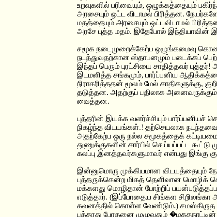
உறவுகளில் பரிவையும், ஒழுக்கத்தையும் பகிர
அரசையும் ஒட்ட விடாமல் பிரித்தன. நேயர்க
மதத்தையும் அரசையும் ஒட்டவிடாமல் பிரித்த
அரசே புத்த மதம். இதேபோல் இந்தியாவின் இ
சமூக நடைமுறைக்கேற்ப ஒழுங்கமைவு கொண்ட
நடத்துவதற்கான ஸ்தாபனமும் படைக்கப் பெற்று
இந்தப் பெரும் புரட்சியை சாதித்தவர் புத்தர
இடமளித்த சங்கமும், பார்ப்பனிய ஆதிக்கத்த
நிராகரித்ததன் மூலம் மேல் சாதிகளுக்கு, குறி
தடுத்தன. அதற்குப் பதிலாக அனைவருக்கும்
வைத்தன.
புத்தரின் இயக்க வளர்ச்சியும் பார்ப்பனியச் 
நிகழ்ந்த விடயங்கள்.! தற்செயலாக நடந்தவையல
அதற்கேற்ப ஒரு நல்ல சமூகத்தைக் கட்டியமைக
துணுக்குகளின் சார்பில் செய்யப்பட்ட கூட்டு 
கலப்பு இனத்தவர்களுமாவர் என்பது இங்கு குறி
இன்னுமொரு முக்கியமான விடயத்தையும் நேயர
புத்தருக்கென்ற மிகத் தெளிவான மொழிக் க
மக்களது மொழிதான் போற்றிப் பயன்படுத்தப்ப
எடுத்தார். (இப்போதைய சிங்கள சிறிலங்கா 
கவனத்தில் கொள்ள வேண்டும்.) சமஸ்கிருத ஆ
புத்தரது போதனை முழுவதும் �மகதநாட்டின்