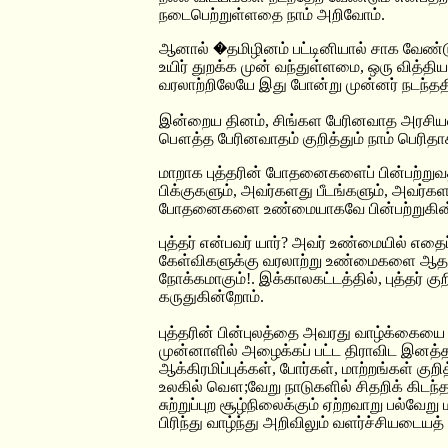
நடைபெற்றுள்ளதை நாம் அறிவோம்.
ஆனால் �தமிழினம் பட்டினியால் சாக வேண்டும
உயிர் துறக்க முன் வந்துள்ளமை, ஒரு வித்
வரலாற்றிலேயே இது போன்று முன்னர் நடந்தத
இன்றைய தினம், சிங்கள பேரினவாத அரசியல் ந
பௌத்த பேரினவாதம் குறித்தும் நாம் பெரித
மாறாக புத்தரின் போதனைகளைப் பின்பற்றுவத
பிக்குகளும், அவர்களது பீடங்களும், அவர்கள
போதனைகளை உண்மையாகவே பின்பற்றுகின்றனவ
புத்தர் என்பவர் யார்? அவர் உண்மையில் எதை
கேள்விகளுக்கு வரலாற்று உண்மைகளை ஆத
நோக்கமாகும்!. இக்காலகட்டத்தில், புத்தர் 
கருதுகின்றோம்.
புத்தரின் பின்புலத்தை அவரது வாழ்க்கையை 
முன்னாளில் அழைக்கப் பட்ட திராவிட இனத்தவ
ஆக்கிரமிப்புக்கள், போர்கள், மாற்றங்கள் கு
உலகில் வௌ;வேறு நாடுகளில் சிதறிக் கிடந்த
சுற்றுப்புற சூழ்நிலைக்கும் ஏற்றவாறு பல்வே
பிரிந்து வாழ்ந்து அறிவிலும் வளர்ச்சியடையத