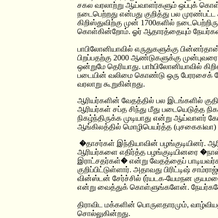
சகல வரலாற்று ஆய்வாளர்களும் ஒப்புக் கொள்க
நடைபெற்றது என்பது குறித்து பல முரண்பட்ட க
கிறிஸ்துவிற்கு முன் 1700களில் நடைபெற்றிரு
கொள்கின்றோம். ஓர் ஆதாரத்தையும் நேயர்கள
பாபிலோனியாவில் எருதுகளுக்கு பின்னர்தான்,
பிறப்பதற்கு 2000 ஆண்டுகளுக்கு முன்புவரை 
ஒன்றுமே தெரியாது. பாhபிலோனியாவில் கிறி
படையின் வலிமை கொண்டு ஒரு பேரரசைக் 
வரலாறு கூறுகின்றது.
ஆரியர்களின் வேதத்தில் பல இடங்களில் குதி
ஆரியர்கள் சப்த சிந்து மீது படையெடுத்த நிகழ
நிகழ்ந்திருக்க முடியாது என்று ஆய்வாளர் கோச
ஆங்கிலத்தில் மொழிபெயர்த்த (புசகைகiவா) கி
�தாசர்கள் இந்தியாவின் பழங்குடியினர். ஆ
ஆரியர்களை எதிர்த்த பழங்குடியினரை �நாஸ
இராட்சதர்கள்� என்று வேதத்தைப் பாடியவர்கள்
குறிப்பிட்டுள்ளார். அதாவது பிரிட்டிஷ் சாம்ரா
வின்ஸ்டன் சேர்ச்சில் (ர்யடக-யேமநன குயம
என்று வைத்துக் கொள்ளுங்களேன். நேயர்க
திராவிட மக்களின் பொருளதாரமும், வாழ்வியல
சொல்லுகின்றது.