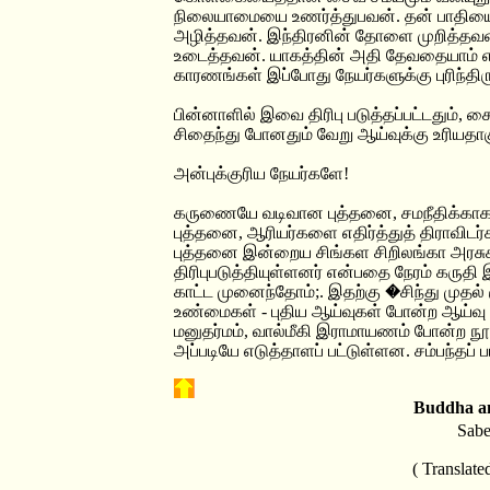
நிலையாமையை உணர்த்துபவன். தன் பாதியை
அழித்தவன். இந்திரனின் தோளை முறித்தவன்.
உடைத்தவன். யாகத்தின் அதி தேவதையாம் எ
காரணங்கள் இப்போது நேயர்களுக்கு புரிந்திரு
பின்னாளில் இவை திரிபு படுத்தப்பட்டதும், ச
சிதைந்து போனதும் வேறு ஆய்வுக்கு உரியதாக
அன்புக்குரிய நேயர்களே!
கருணையே வடிவான புத்தனை, சமநீதிக்காக
புத்தனை, ஆரியர்களை எதிர்த்துத் திராவிடர்
புத்தனை இன்றைய சிங்கள சிறிலங்கா அரசுகள
திரிபுபடுத்தியுள்ளனர் என்பதை நேரம் கருதி
காட்ட முனைந்தோம்;. இதற்கு �சிந்து முதல்
உண்மைகள் - புதிய ஆய்வுகள் போன்ற ஆய்வு 
மனுதர்மம், வால்மீகி இராமாயணம் போன்ற நூ
அப்படியே எடுத்தாளப் பட்டுள்ளன. சம்பந்தப
Buddha an
Sab
( Translate