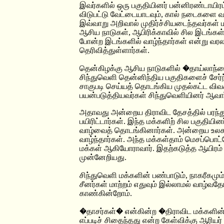
இவர்களில் ஒரு பகுதியினர் பன்னிரண்டாயிரம
விடுபட்டு வேட்டையாடவும், கால் நடைகளை வளர
இவ்வாறு அறிவால் முதிர்ச்சியடைந்தவர்கள் 
ஆசிய நாடுகள், ஆபிரிக்காவில் சில இடங்கள்,
போன்ற இடங்களில் வாழ்ந்தார்கள் என்று வரல
தெரிவித்துள்ளார்கள்.
தென்கிழக்கு ஆசிய நாடுகளில் �தாய்லாந்தைச் 
சிந்துவெளி தென்னிந்திய பகுதிகளைச் சேர்ந
சாகுபடி செய்யத் தொடங்கிய முதல்கட்ட விவ
பயன்படுத்தியவர்கள் சிந்துவெளியினர் ஆவார
அதாவது அன்றைய திராவிட தேசத்தில் பரந்து
பயிரிட்டார்கள். இந்த மக்களிற் சில பகுதியி
வாழ்வைத் தொடங்கினார்கள். அன்றைய உலக ஒப
வாழ்ந்தார்கள். அந்த மக்கள்தாம் மெசப்பொட்ட
மக்கள் ஆகியோராவார். இதற்கடுத்த ஆயிரம் 
முன்னேறியது.
சிந்துவெளி மக்களின் பண்பாடும், நாகரீகமும்
சீனர்கள் மாற்றம் எதுவும் இல்லாமல் வாழ்வத
காண்கின்றோம்.
�தாசர்கள்� என்கின்ற �திராவிட மக்களின்�
எப்படிச் சிதைந்தது என்ற கேள்விக்கு ஆரிய