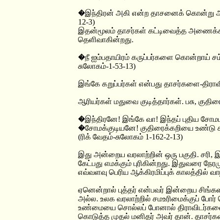
�இந்திரன் அகி என்ற தாசனைக் கொன்று ஆ
12-3)
இதன்மூலம் தாசர்கள் கட்டிவைத்த அணைக்கட்ட
தெளிவாகின்றது.
�நீ ஐம்பதாயிரம் கருப்பர்களை கொன்றாய் சம
சுலோகம்-1-53-13)
இங்கே கறுப்பர்கள் என்பது தாசர்களை-திரா
ஆரியர்கள் மதுவை குடித்தார்கள். பசு, குதி
�இந்திரனே! இங்கே வா! இந்தப் புதிய சோம
�சோமக்குடியனே! குதிரைக்கறியை உண்டு களி
(ரிக் வேதம்-சுலோகம் 1-162-2-13)
இது அன்றைய வரலாற்றின் ஒரு பகுதி. சரி, இதற
கேட்பது எமக்கும் புரிகின்றது. இதுவரை நேரம
எவ்வளவு பெரிய ஆக்கிரமிப்புக் காலத்தில் வா
ஏனென்றால் புத்தர் என்பவர் இன்றைய சிங்கள
அல்ல. உலக வரலாற்றில் சமஉரிமைக்குப் போர் 
உண்மையை சொல்லப் போனால் திராவிடர்களை அட
கொடுத்த முதல் மனிதர் அவர் தான். தாசர்க