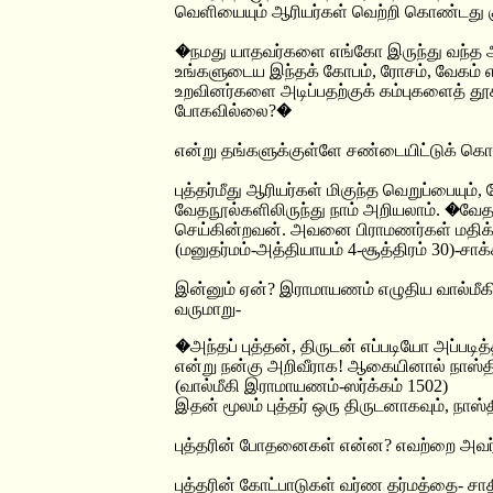
வெளியையும் ஆரியர்கள் வெற்றி கொண்டது குறி
�நமது யாதவர்களை எங்கோ இருந்து வந்த அ
உங்களுடைய இந்தக் கோபம், ரோசம், வேகம் எல
உறவினர்களை அடிப்பதற்குக் கம்புகளைத் தூக்
போகவில்லை?�
என்று தங்களுக்குள்ளே சண்டையிட்டுக் கொள்ளு
புத்தர்மீது ஆரியர்கள் மிகுந்த வெறுப்பையும
வேதநூல்களிலிருந்து நாம் அறியலாம். �வே
செய்கின்றவன். அவனை பிராமணர்கள் மதிக்க
(மனுதர்மம்-அத்தியாயம் 4-சூத்திரம் 30)-சா
இன்னும் ஏன்? இராமாயணம் எழுதிய வால்மீகி,
வருமாறு-
�அந்தப் புத்தன், திருடன் எப்படியோ அப்படித்
என்று நன்கு அறிவீராக! ஆகையினால் நாஸ்திக
(வால்மீகி இராமாயணம்-ஸர்க்கம் 1502)
இதன் மூலம் புத்தர் ஒரு திருடனாகவும், நாஸ்த
புத்தரின் போதனைகள் என்ன? எவற்றை அவர் 
புத்தரின் கோட்பாடுகள் வர்ண தர்மத்தை- சா