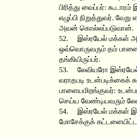
பிரித்து வைப்பர்: கூடார
எழுப்பி நிறுத்துவர். வேற
அவன் கொல்லப்படுவான்.
52. இஸ்ரயேல் மக்கள் 
ஒவ்வொருவரும் தம் பாளைய
தங்கியிருப்பர்.
53. லேவியரோ இஸ்ரயேல் ம
வராதபடி உடன்படிக்கைக் கூ
பாளையமிறங்குவர்: உடன்ப
செய்ய வேண்டியவரும் லே
54. இஸ்ரயேல் மக்கள் இ
மோசேக்குக் கட்டளையிட்ட