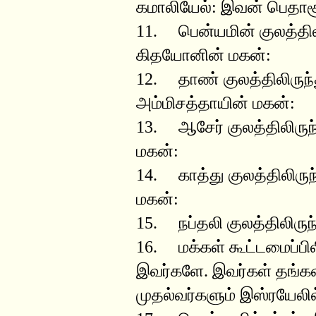
கமாலியேல்: இவன் பெதாச
11. பென்யமின் குலத்தில
கிதயோனின் மகன்:
12. தாண் குலத்திலிருந்
அம்மிசத்தாயின் மகன்:
13. ஆசேர் குலத்திலிருந
மகன்:
14. காத்து குலத்திலிரு
மகன்:
15. நப்தலி குலத்திலிரு
16. மக்கள் கூட்டமைப்பிலி
இவர்களே. இவர்கள் தங்கள
முதல்வர்களும் இஸ்ரயேலி