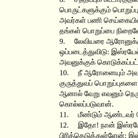
பொருட்களுக்கும் பொறுப்ப
அவர்கள் பணி செய்கையில
தங்கள் பொறுப்பை நிறைவே
9. லேவியரை ஆரோனுக்கும
ஒப்படைத்துவிடு: இஸ்ரயேல்
அவனுக்குக் கொடுக்கப்பட்ட
10. நீ ஆரோனையும் அவன்
குருத்துவப் பொறுப்புகளை
ஆனால் வேறு எவனும் நெரு
கொல்லப்படுவான்.
11. மீண்டும் ஆண்டவர் 
12. இதோ! நான் இஸ்ரயேல
பிரித்தெடுத்துள்ளேன்: இ