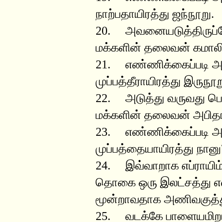
நாற்பதாயிரத்து ஜந்நூறு.
20. அவனையடுத்திருப்ப
மக்களின் தலைவன் கமாலி
21. எண்ணிக்கைப்படி
முப்பத்தீராயிரத்து இருநூற
22. அடுத்து வருவது பென
மக்களின் தலைவன் அபித
23. எண்ணிக்கைப்படி
முப்பத்தையாயிரத்து நானு
24. இவ்வாறாக எப்ராயிம
தொகை ஒரு இலட்சத்து எண
மூன்றாவதாக அணிவகுத்து
25. வடக்கே பாளையமிறங