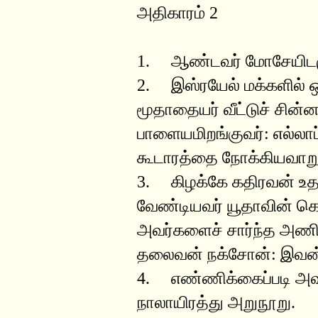
அதிகாரம் 2
1. ஆண்டவர் மோசேயிடமு
2. இஸ்ரயேல் மக்களில் 
மூதாதையர் வீட்டுச் சின்ன
பாளையமிறங்குவர்: எல்லாப் ப
கூடாரத்தை நோக்கியவாறு
3. கிழக்கே கதிரவன் உத
வேண்டியவர் யூதாவின் 
அவர்களைச் சார்ந்த அணிய
தலைவன் நக்சோன்: இவன்
4. எண்ணிக்கைப்படி அ
நாலாயிரத்து அறுநூறு.