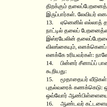
திறக்கும் தலைப்பேறனைத்
இருப்பார்கள். லேவியர் என
13. ஏனெனில் எல்லாத் தல
நாட்டில் தலைப் பேறனைத்த
இஸ்ரயேலின் தலைப்பேறனை
விலங்கையும், எனக்கெனப் 
எனக்கே உரியவர்கள்: நா
14. பின்னர் சீனாய்ப் ப
கூறியது:
15. மூதாதையர் வீடுகள்,
புதல்வரைக் கணக்கெடு: 
ஒவ்வோர் ஆண்பிள்ளையைய
16. ஆண்டவர் கட்டளையிட