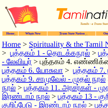
Tamils - a Trans Stat
Home
Whats New
Trans State Nation
One
Home
>
Spirituality & the Tamil 
>
புத்தகம் 1 - தொடக்கநூல்
>
பு
- லேவியர்
> புத்தகம் 4. எண்ணிக
புத்தகம் 6. யோசுவா
>
புத்தகம் 7
புத்தகம் 9. சாமுவேல் - முதல் நூல்
நூல்
>
புத்தகம் 11. அரசர்கள் - மு
இரண்டாம் நூல்
>
புத்தகம் 13 - கு
குறிப்பேடு - இரண்டாம் நூல்
>
புத்