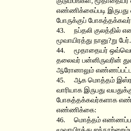
குடும்பங்கள், மூதாதையர்
எண்ணிக்கைப்படி இருபது வ
போருக்குப் போகத்தக்கவர
43. நப்தலி குலத்தில் எண
மூவாயிரத்து நானு?று பேர்.
44. மூதாதையர் ஒவ்வொரு
தலைவர் பன்னிருவரின் 
ஆரோனாலும் எண்ணப்பட்ட
45. ஆக மொத்தம் இஸ்ரய
வாரியாக இருபது வயதுக்கு
போகத்தக்கவர்களாக எண்ண
எண்ணிக்கை:
46. மொத்தம் எண்ணப்பட
மூவாயிரத்து ஜந்நூற்றைம்ப