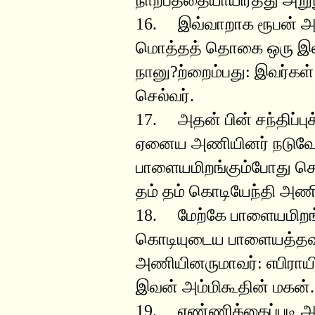
16. இவ்வாறாக ரூபன் அ
மொத்தத் தொகை ஒரு இலட்
நானு?ற்றைம்பது: இவர்க
செல்வர்.
17. அதன் பின் சந்திப்ப
ஏனைய அணியினர் நடுவே ச
பாளையமிறங்கும்போது செய
தம் தம் கொடியேந்தி அணிவ
18. மேற்கே பாளையமிறங்க
கொடியுடைய பாளையத்தவர
அணியினருமாவர்: எபிராய
இவன் அம்மிகூதின் மகன்.
19. எண்ணிக்கைப்படி