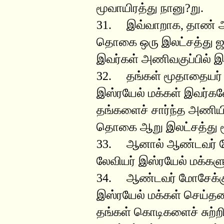
மூவாயிரத்து நானு?று.
31. இவ்வாறாக, தாண் அ
தொகை ஒரு இலட்சத்து ஜம
இவர்கள் அணிவகுப்பில் இ
32. தங்கள் மூதாதையர் 
இஸ்ரயேல் மக்கள் இவர்க
தங்களைச் சார்ந்த அணி
தொகை ஆறு இலட்சத்து மூ
33. ஆனால் ஆண்டவர் மோ
லேவியர் இஸ்ரயேல் மக்க
34. ஆண்டவர் மோசேக்குக
இஸ்ரயேல் மக்கள் செய்தன
தங்கள் கொடிகளைச் சுற்ற