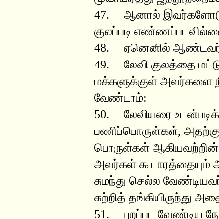
47. ஆனால் இவர்களோடு 
குலப்படி எண்ணப்படவில்ல
48. ஏனெனில் ஆண்டவர்
49. லேவி குலத்தை மட்ட
மக்களுக்குள் அவர்களை ந
வேண்டாம்:
50. லேவியரை உடன்படிக்
பணிப்பொருள்கள், அதற்க
பொருள்கள் ஆகியவற்றின் 
அவர்கள் கூடாரத்தையும்
சுமந்து செல்ல வேண்டியவர
சுற்றித் தங்கியிருந்து அ
51. புறப்பட வேண்டிய நே