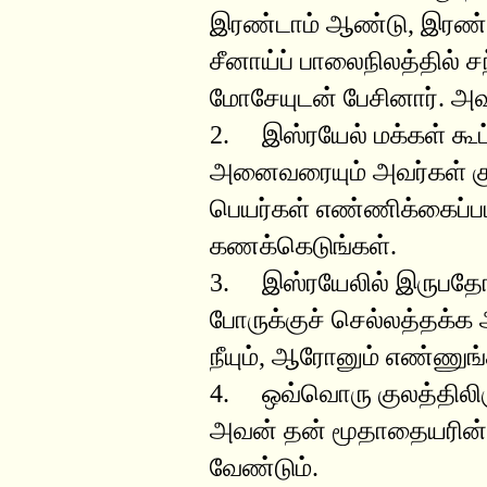
இரண்டாம் ஆண்டு, இரண்டா
சீனாய்ப் பாலைநிலத்தில் ச
மோசேயுடன் பேசினார். அவ
2. இஸ்ரயேல் மக்கள் கூ
அனைவரையும் அவர்கள் குட
பெயர்கள் எண்ணிக்கைப்பட
கணக்கெடுங்கள்.
3. இஸ்ரயேலில் இருபத
போருக்குச் செல்லத்தக
நீயும், ஆரோனும் எண்ணுங்
4. ஒவ்வொரு குலத்திலிரு
அவன் தன் மூதாதையரின் 
வேண்டும்.