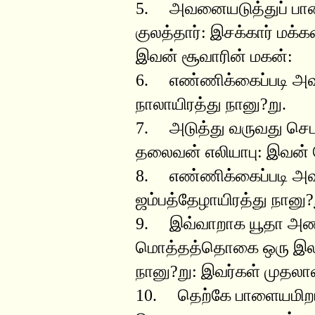
5. அவனையடுத்துப் பாள
குலத்தார்: இசக்கார் மக
இவன் சூவாரின் மகன்:
6. எண்ணிக்கைப்படி அ
நாலாயிரத்து நானு?று.
7. அடுத்து வருவது செப
தலைவன் எலியாபு: இவன்
8. எண்ணிக்கைப்படி 
ஜம்பத்தேழாயிரத்து நானு?
9. இவ்வாறாக யூதா அணி
மொத்தத்தொகை ஒரு இலட்
நானு?று: இவர்கள் முதலா
10. தெற்கே பாளையமிறங