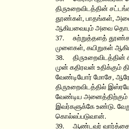
திருஉறைவிடத்தின் சட்டங்கள
தூண்கள், பாதங்கள், அன
ஆகியவையும் அவை தொடர
37. சுற்றுத்தளத் தூண்க
முளைகள், கயிறுகள் ஆகி
38. திருஉறைவிடத்தின் கிழ
முன் கதிரவன் உதிக்கும்
வேண்டியோர் மோசே, ஆரோன
திருஉறைவிடத்தில் இஸ்ரய
வேண்டிய அனைத்திற்கும் ப
இவர்களுக்கே உண்டு. வேற
கொல்லப்படுவான்.
39. ஆண்டவர் வார்த்தைப