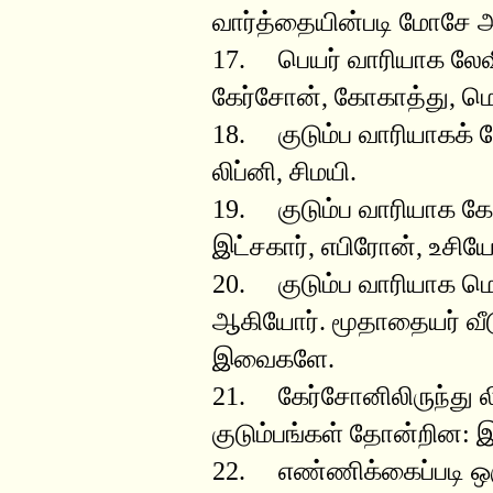
வார்த்தையின்படி மோசே
17. பெயர் வாரியாக லேவி
கேர்சோன், கோகாத்து, ம
18. குடும்ப வாரியாகக் 
லிப்னி, சிமயி.
19. குடும்ப வாரியாக கோக
இட்சகார், எபிரோன், உசிய
20. குடும்ப வாரியாக மெரா
ஆகியோர். மூதாதையர் வீடு
இவைகளே.
21. கேர்சோனிலிருந்து லி
குடும்பங்கள் தோன்றின: 
22. எண்ணிக்கைப்படி ஒர