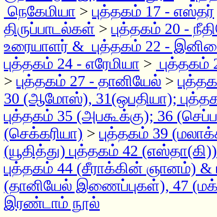
நெகேமியா
>
புத்தகம் 17 - எஸ்தர்
திருப்பாடல்கள்
>
புத்தகம் 20 - ந
உரையாளர் & புத்தகம் 22 - இனிம
புத்தகம் 24 - எரேமியா
>
புத்தகம் 2
>
புத்தகம் 27 - தானியேல்
>
புத்த
30 (ஆமோஸ்), 31(ஒபதியா); புத்தகம
புத்தகம் 35 (அபகூக்கு); 36 (செப்
(செக்கரியா)
>
புத்தகம் 39 (மலாக்
(யூதித்து) புத்தகம் 42 (எஸ்தா(க
புத்தகம் 44 (சீராக்கின் ஞானம்) & 
(தானியேல் இணைப்புகள்), 47 (மக்க
இரண்டாம் நூல்