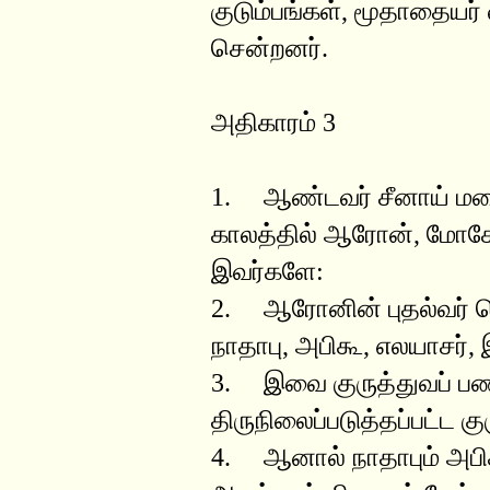
குடும்பங்கள், மூதாதையர்
சென்றனர்.
அதிகாரம் 3
1. ஆண்டவர் சீனாய் மல
காலத்தில் ஆரோன், மோசே
இவர்களே:
2. ஆரோனின் புதல்வர் 
நாதாபு, அபிகூ, எலயாசர், 
3. இவை குருத்துவப் பண
திருநிலைப்படுத்தப்பட்ட க
4. ஆனால் நாதாபும் அபிகூ