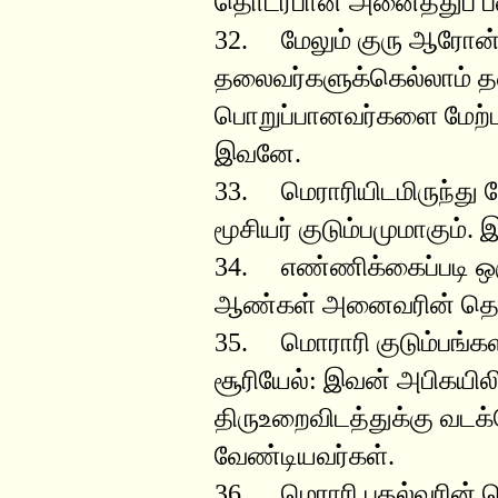
தொடர்பான அனைத்துப் 
32. மேலும் குரு ஆரோன் 
தலைவர்களுக்கெல்லாம் த
பொறுப்பானவர்களை மேற்
இவனே.
33. மெராரியிடமிருந்து த
மூசியர் குடும்பமுமாகும்.
34. எண்ணிக்கைப்படி ஒர
ஆண்கள் அனைவரின் தொக
35. மொராரி குடும்பங்கள
சூரியேல்: இவன் அபிகயில
திருஉறைவிடத்துக்கு வட
வேண்டியவர்கள்.
36. மெராரி புதல்வரின் பொ