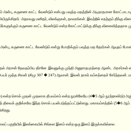
ம் அன்பு, கருணை காட்ட வேண்டும் என்பது பவுத்த மதத்தின் அடிநாதமான கோட்பாடாகும்.
ருக்கிறார். அதாவது மனிதர், விலங்குகள், தாவரங்கள். இவற்றில் எதற்கும் தீங்கு விளை
ிர்களுக்கும் கருணை காட்ட வேண்டும் என்ற கோட்பாட்டுக்கு தீங்கு விளைவித்ததாக மு
ம் அன்பு, கருணை காட்ட வேண்டும் என்று போதிக்கும் பவுத்த மத தேரர்கள் ஆயுதப் போர
ுதல் அரசன் தேவநம்பிய தீசனே. இவனுக்கு முந்தி அனுராதபுரத்தை ஆண்ட அரசர்கள்
ெயர் மூத்த சிவன் (கிமு 307 � 247) ஆவான். இவன் நாகர் வம்சத்தைச் சேர்ந்தவன்
ம்) என்ற சொல் முதன் முதலாக தீபவம்சம் என்ற நூலிலேயே (4�5 ஆம் நூற்றாண்டு) அத
ைத் தீவைக் குறிக்கவே இந்த சொல் பயன்படுத்தப்பட்டுள்ளது. மகாவம்சத்தில் (5�6 ஆம்
ுகிறது.
ிய காலப் பகுதியில் இலங்கையில் சிங்கள இனம் என்ற ஒரு இனம் இருக்கவில்லை.