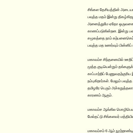
சிங்கள தேசியத்தின் அடையாள
பவுத்த மதம் இன்று திகழ்கி
அனைத்துமே ஏதோ ஒருவகையில
காணப்படுகின்றன. இன்று பவ
சமூகத்தை நாம் கற்பனைசெய்
பவுத்த மத உணர்வும் பின்னி
மகாவம்ச சிந்தனையில் ஊறிப
மூத்த குடியென்றும் தங்களு
காப்பாற்றிப் பேணுவதற்குரிய
நம்புகிறார்கள். மேலும் பவுத
தமிழரே பெரும் அச்சுறுத்தல
காரணம் ஆகும்.
மகாவம்ச ஆங்கில மொழிபெயர்ப
மேல்தட்டு சிங்களவர் மத்திய
மகாவம்சம் 6 ஆம் நூற்றாண்ட