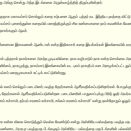
அங்கு சென்று அந்த இடங்களை அருள்வாழ்த்தித் திரும்புகின்றார்.
வந்ததாக மகாவம்சம் சொல்லும் கதை கற்பனை ஆகும். புத்தர் வட இந்திய புலத்தை விட்டு
ாவம்சம் புனைந்துள்ள கதையில் மறைந்திருக்கும் சில உண்மைகளை நாம் கவனிக்க வேண
 நாகர்களும் ஆவர்.
்னனான இராவணன் ஆண்டான் என்ற இதிகாசக் கதை இயக்கர்கள் இலங்கையில் வாழ்ந
ல் புத்தரால் நாகர்களை அகற்ற முடியவில்லை. நாக வழிபாடும் நாக என்ற சொல்ல
லிங்கம், நாகமுத்து, நாகம்மா) இலங்கையின் வட புலம் நாகதீபம் என அழைக்கப்பட்டது
ம் மறைமுகமாகச் சுட்டிக் காட்டுகின்றது.
் களம் செல்லும் படையினர் பவுத்த தேரர்களால் ஆசீர்வதிக்கப்படுகிறார்கள். போருக்குப
தேரர்களால் ஆசீர்வதிக்கப்படுகின்றன. படையினரின் பாதுகாப்புக்கு பிரித் ஓதி அவர்
ரணம் கச்சாமி, தர்மம் சரணம் கச்சாமி, சங்கம் சரணம் கச்சாமி" என்று நாள்தோறும் ஓது
ை என்ன விலை கொடுத்தும் வெல்ல வேண்டும் என்று அஸ்கிரிய-மல்வத்தை பவுத்த மத பீ
ண்ணா, அமரபுர பவுத்தமத பீடங்களும் அஸ்கிரிய - மல்வத்தை மதபீடங்களின் பல்லவிக