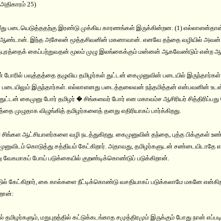
 அதிகாரம் 25)
மீது படையெடுத்ததற்கு இரண்டு முக்கிய காரணங்கள் இருக்கின்றன. (1) எல்லாளன்
ி ஆண்டான். இந்த அசேலன் மூத்தசிவனின் மகனாவான். எனவே தந்தை வழியில் அவன் 
தபுரத்தைக் கைப்பற்றுவதன் மூலம் முழு இலங்கைக்கும் மன்னன் ஆகவேண்டும் என்ற 
 போரில் பவுத்தத்தை தழுவிய தமிழர்கள் துட்டன் கைமுனுவின் படையில் இருந்தார்கள
் படையிலும் இருந்தார்கள். எல்லாளனது படைத்தலைவன் நந்தமித்தன் என்பவனின் உடன
ட்டன் கைமுனு போர் தமிழர் � சிங்களவர் போர் என மகாவம்ச ஆசிரியர் சித்திரிப்பத
தை முழுதாக விழுங்கித் தமிழர்களைத் தனது எதிரியாகப் பார்க்கிறது.
ிங்கள ஆட்சியாளர்களை வழி நடத்துகிறது. கைமுனுவின் தந்தை, புத்த பிக்குகள் உண
முனுவிடம் கொடுத்து சத்தியம் கேட்கிறார். அதாவது, தமிழர்களுடன் சண்டையிடாதே
னு வேகமாகப் போய் படுக்கையில் குறண்டிக்கொண்டுப் படுக்கிறான்.
ில் கேட்கிறார், கை கால்களை நீட்டிக்கொண்டு வசதியாகப் படுக்கலாமே மகனே என்கிறா
றான்:
தமிழர்களும், மறுபுறத்தில் கட்டுக்கடங்காத சமுத்திரமும் இருக்கும் போது நான் எப்பட