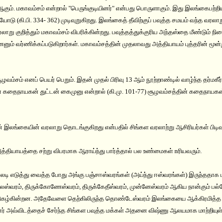
) ஆகும். மகாவம்சம் என்றால் "பெருங்குடியினர்" என்பது பொருளாகும். இது இலங்கைப
 (கி.பி. 334- 362) முடிவுறுகிறது. இலங்கைத் தீவிற்குப் பவுத்த சமயம் வந்த வரலா
லாறு குறித்தும் மகாவம்சம் விபரிக்கின்றது. பவுத்தத்துக்குரிய அந்தஸ்தை மீண்டும் ந
னும் வர்ணிக்கப்படுகிறார்கள். மகாவம்சத்தின் முதலாவது அத்தியாயம் புத்தரின் 
ம்சம் எனப் பெயர் பெறும். இதன் முதல் பிரிவு 13 ஆம் நூற்றாண்டில் வாழ்ந்த தர்மகீர்
ின் கதைநாயகன் துட்டன் கைமுனு என்றால் (கி.மு. 101-77) சூழவம்சத்தின் கதைநாய
லங்கையின் வரலாறு தொடங்குகிறது என்பதில் சிங்கள வரலாற்று ஆசிரியர்கள் பிடிவ
்தியாயத்தை சற்று விபரமாக ஆராய்ந்து பார்த்தால் பல உண்மைகள் nரியவரும்.
லடி எடுத்து வைத்த போது அங்கு பஞ்சஈஸ்வரங்கள் (அய்ந்து ஈஸ்வரங்கள்) இருந்ததாக ம
ேஸ்வரம், திருக்கோணேஸ்வரம், திருக்கேதீஸ்வரம், முன்னேஸ்வரம் ஆகிய நான்கும் பல்வே
திகழ்கின்றன. அதேவேளை தெற்கிலிருந்த தொண்டேஸ்வரம் இலங்கையை ஆக்கிரமித்த ப
ர் அவ்விடத்தைச் சேர்ந்த சிங்கள பவுத்த மக்கள் அதனை விஷ்ணு ஆலயமாக மாற்றியுள