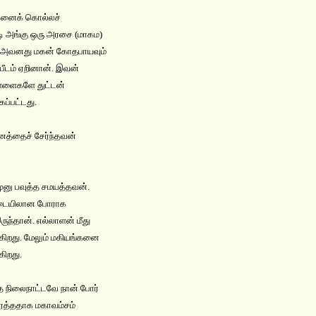
 மகனைக் கொல்லச்
ி அங்கு ஒரு அரசை (மாகம)
து அவனது மகன் கோதபாயவும்
ீடம் ஏறினான். இவன்
்ளைகளே துட்டன்
ப்பட்டது.
னத்தைச் சேர்ந்தவன்
ுனு பவுத்த சமயத்தவன்.
 இடையிலான போராக
ுந்தான். எல்லாளன் மீது
ுகிறது. மேலும் மகியங்கனை
கிறது.
தை நிலைநாட்டவே நான் போர்
ரைத்ததாக மகாவம்சம்