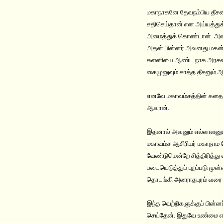
மகாநாகனே தேவநம்பிய தீசனி
சதிசெய்தான் என அய்யத்து
அமைத்துக் கொண்டான். அவன
அதன் பின்னர் அவனது மகன் 
களனியை ஆண்ட நாக அரசனின
கைமுனுவும் சாத்த தீசனும
எனவே மகாவம்சத்தின் கதைநா
ஆவான்.
இதனால் அவனும் எல்லாளனும்
மகாவம்ச ஆசிரியர் மகாநாம
வேண்டுமென்றே சித்திரித்து 
படையெடுத்துப் புறப்படு மு
தொடங்கி அனராதபுரம் வரை ஆ
இந்த வெற்றிகளுக்குப் பின்ன
செய்தேன். இதுவே உண்மை என