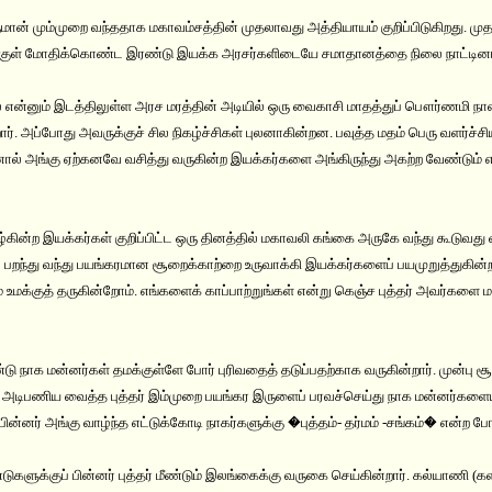
ருமான் மும்முறை வந்ததாக மகாவம்சத்தின் முதலாவது அத்தியாயம் குறிப்பிடுகிறது. ம
க்குள் மோதிக்கொண்ட இரண்டு இயக்க அரசர்களிடையே சமாதானத்தை நிலை நாட்டினார் எ
என்னும் இடத்திலுள்ள அரச மரத்தின் அடியில் ஒரு வைகாசி மாதத்துப் பௌர்ணமி நாளில
ார். அப்போது அவருக்குச் சில நிகழ்ச்சிகள் புலனாகின்றன. பவுத்த மதம் பெரு வளர்ச்
ால் அங்கு ஏற்கனவே வசித்து வருகின்ற இயக்கர்களை அங்கிருந்து அகற்ற வேண்டும் என்
்கின்ற இயக்கர்கள் குறிப்பிட்ட ஒரு தினத்தில் மகாவலி கங்கை அருகே வந்து கூடுவத
் பறந்து வந்து பயங்கரமான சூறைக்காற்றை உருவாக்கி இயக்கர்களைப் பயமுறுத்துகின்
உமக்குத் தருகின்றோம். எங்களைக் காப்பாற்றுங்கள் என்று கெஞ்ச புத்தர் அவர்களை ம
டு நாக மன்னர்கள் தமக்குள்ளே போர் புரிவதைத் தடுப்பதற்காக வருகின்றார். முன்பு ச
 அடிபணிய வைத்த புத்தர் இம்முறை பயங்கர இருளைப் பரவச்செய்து நாக மன்னர்களையு
பின்னர் அங்கு வாழ்ந்த எட்டுக்கோடி நாகர்களுக்கு �புத்தம்- தர்மம் -சங்கம்� என
களுக்குப் பின்னர் புத்தர் மீண்டும் இலங்கைக்கு வருகை செய்கின்றார். கல்யாணி (கள