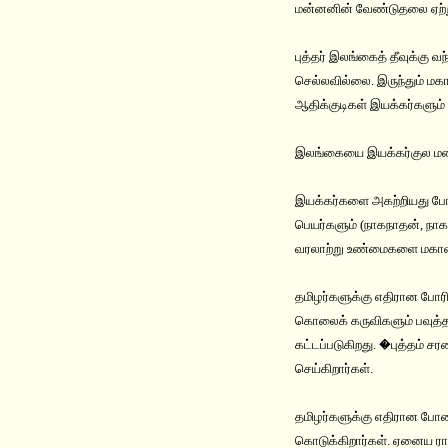
மன்னனின் வேண்டுதலை ஏற்று 
புத்தர் இலங்கைத் தீவுக்கு 
செல்லவில்லை. இருந்தும் மக
ஆதிக்குடிகள் இயக்கர்களும்
இலங்கையை இயக்கர்குல மன
இயக்கர்களை அகற்றியது போ
பெயர்களும் (நாகநாதன், நாக
வரலாற்று உண்மைகளை மகாவம்ச
தமிழர்களுக்கு எதிரான போரில
கொலைக் கருவிகளும் பவுத்த 
கட்டப்படுகிறது. �புத்தம் ச
செய்கிறார்கள்.
தமிழர்களுக்கு எதிரான போர
கொடுக்கிறார்கள். ஏனைய ராம