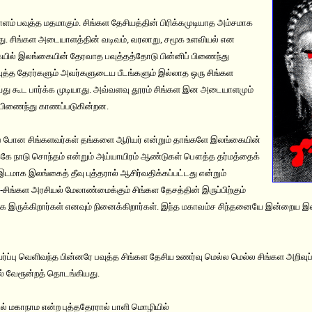
ம் பவுத்த மதமாகும். சிங்கள தேசியத்தின் பிரிக்கமுடியாத அம்சமாக
றது. சிங்கள அடையாளத்தின் வடிவம், வரலாறு, சமூக உளவியல் என
் இலங்கையின் தேரவாத பவுத்தத்தோடு பின்னிப் பிணைந்து
ுத்த தேரர்களும் அவர்களுடைய பீடங்களும் இல்லாத ஒரு சிங்கள
து கூட பார்க்க முடியாது. அவ்வளவு தூரம் சிங்கள இன அடையாளமும்
ப் பிணைந்து காணப்படுகின்றன.
் போன சிங்களவர்கள் தங்களை ஆரியர் என்றும் தாங்களே இலங்கையின்
க்கே நாடு சொந்தம் என்றும் அய்யாயிரம் ஆண்டுகள் பௌத்த தர்மத்தைக்
 இடமாக இலங்கைத் தீவு புத்தரால் ஆசிர்வதிக்கப்பட்டது என்றும்
்த -சிங்கள அரசியல் மேலாண்மைக்கும் சிங்கள தேசத்தின் இருப்பிற்கும்
ாக இருக்கிறார்கள் எனவும் நினைக்கிறார்கள். இந்த மகாவம்ச சிந்தனையே இன்றைய இ
்பு வெளிவந்த பின்னரே பவுத்த சிங்கள தேசிய உணர்வு மெல்ல மெல்ல சிங்கள அறிவுப் ப
ில் வேரூன்றத் தொடங்கியது.
ில் மகாநாம என்ற புத்ததேரரால் பாளி மொழியில்