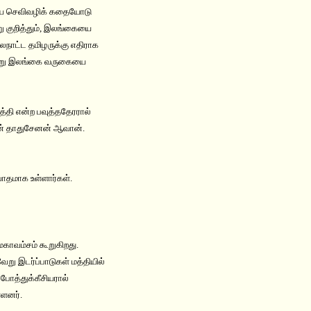
ற்றிய செவிவழிக் கதையோடு
று குறித்தும், இலங்கையை
ிலைநாட்ட தமிழருக்கு எதிராக
மூன்று இலங்கை வருகையை
த்தி என்ற பவுத்ததேரரால்
கன் தாதுசேனன் ஆவான்.
ாதமாக உள்ளார்கள்.
காவம்சம் கூறுகிறது.
று இடர்ப்பாடுகள் மத்தியில்
ோத்துக்கீசியரால்
்ளனர்.