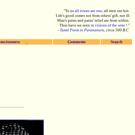
"To us
all towns are one
, all men our kin.
Life's good comes not from others' gift, nor ill
Man's pains and pains' relief are from within.
Thus have we seen
in visions of the wise
!."
-
Tamil Poem in Purananuru
, circa 500 B.C
nsciousness
Comments
Search