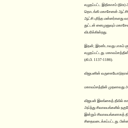
எழுதப்பட்ட இதிகாசம் (நிiஉ
தொடங்கி மகாசேனன் ஆட்சியோடு
ஆட்சி புரிந்த மன்னர்களது வர
துட்டன் னைமுனுவும் மகாசேன
விபரிக்கின்றது.
இதன்; இரண்டாவது பாகம் சூழவ
எழுதப்பட்டது. மகாவம்சத்த
(கி.பி. 1137-1186).
விஜயனின் வருகையோடுதான் இ
மகாவம்சத்தின் முதலாவது அத
விஜயன் இலங்கைத் தீவில் கா
அய்ந்து சிவாலயங்களில் நகுல
இன்றும் சிவாலயங்களாகத் 
சிதைவடைக்கப்பட்டது. பின்ன