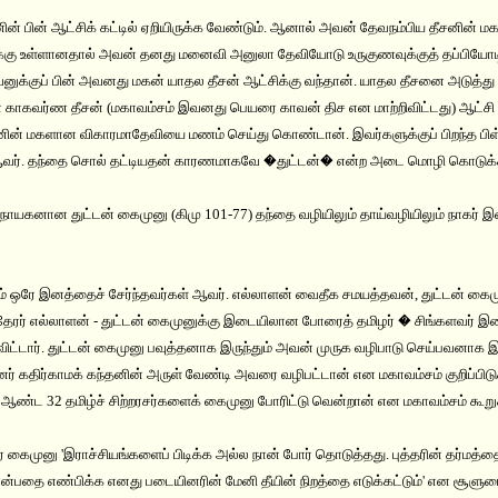
ன் பின் ஆட்சிக் கட்டில் ஏறியிருக்க வேண்டும். ஆனால் அவன் தேவநம்பிய தீசனின்
க்கு உள்ளானதால் அவன் தனது மனைவி அனுலா தேவியோடு உருகுணவுக்குத் தப்பியோட
ுக்குப் பின் அவனது மகன் யாதல தீசன் ஆட்சிக்கு வந்தான். யாதல தீசனை அடுத்
காகவர்ண தீசன் (மகாவம்சம் இவனது பெயரை காவன் திச என மாற்றிவிட்டது) ஆட்சி ப
் மகளான விகாரமாதேவியை மணம் செய்து கொண்டான். இவர்களுக்குப் பிறந்த பிள
் ஆவர். தந்தை சொல் தட்டியதன் காரணமாகவே �துட்டன்� என்ற அடை மொழி கொடுக்க
யகனான துட்டன் கைமுனு (கிமு 101-77) தந்தை வழியிலும் தாய்வழியிலும் நாகர் இ
 ஒரே இனத்தைச் சேர்ந்தவர்கள் ஆவர். எல்லாளன் வைதீக சமயத்தவன், துட்டன் கைம
 தேரர் எல்லாளன் - துட்டன் கைமுனுக்கு இடையிலான போரைத் தமிழர் � சிங்களவர்
விட்டார். துட்டன் கைமுனு பவுத்தனாக இருந்தும் அவன் முருக வழிபாடு செய்பவனாக இர
ன்னர் கதிர்காமக் கந்தனின் அருள் வேண்டி அவரை வழிபட்டான் என மகாவம்சம் குறிப்பிட
ண்ட 32 தமிழ்ச் சிற்றரசர்களைக் கைமுனு போரிட்டு வென்றான் என மகாவம்சம் கூறு
ர் கைமுனு 'இராச்சியங்களைப் பிடிக்க அல்ல நான் போர் தொடுத்தது. புத்தரின் தர்மத்
்பதை எண்பிக்க எனது படையினரின் மேனி தீயின் நிறத்தை எடுக்கட்டும்' என சூளு