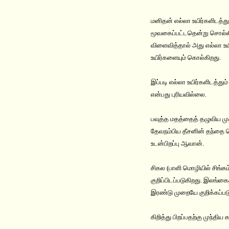
மனிதன் எல்லா உயிர்களிடத்து
மூவகைப்பட்டதென்று சொல்லியி
விளைவித்தால் அது எல்லா உய
உயிர்களையும் கொல்கிறது.
இப்படி எல்லா உயிர்களிடத்து
என்பது புரியவில்லை.
பவுத்த மதத்தைத் தழுவிய ம
தேவநம்பிய தீசனின் தந்தை ப
உடன்பிறப்பு ஆவான்.
சிகல (பாளி மொழியில் சிங்க
குறிப்பிடப்படுகிறது. இலங்க
இரண்டு முறையே குறிக்கப்பட
கிறித்து பிறப்பதற்கு முந்த