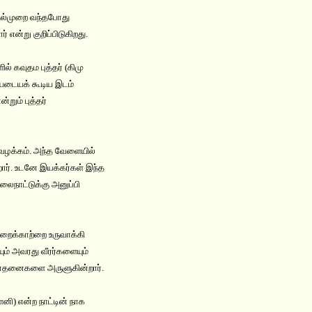
ுதல்முறை வந்தபோது
ன்று குறிப்பிடுகிறது.
் கவுதம புத்தர் (கிமு
சியடையக் கூடிய இடம்
றும் புத்தர்
ு வழக்கம். அந்த வேளையில்
றார். உடனே இயக்கர்கள் இந்த
லைநாட்டுக்கு அனுப்பி
ூறைக்காற்றை உருவாக்கி
ம் அவரது வீரர்களையும்
்ற போதனைகளை அருளுகின்றார்.
னி) என்ற நாட்டின் நாக