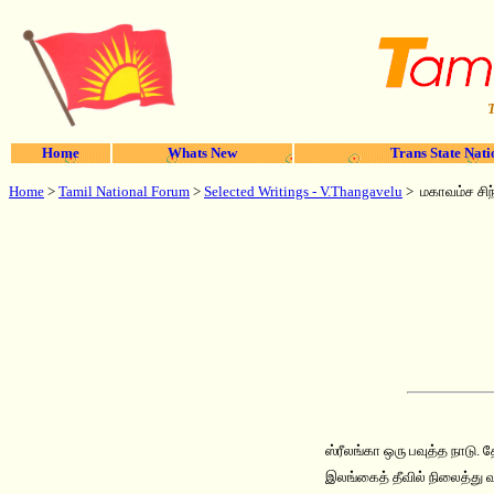
T
Home
Whats New
Trans State Nati
Home
>
Tamil National Forum
>
Selected Writings - V.Thangavelu
>
மகாவம்ச சிந
ஸ்ரீலங்கா ஒரு பவுத்த நாடு. 
இலங்கைத் தீவில் நிலைத்து வ