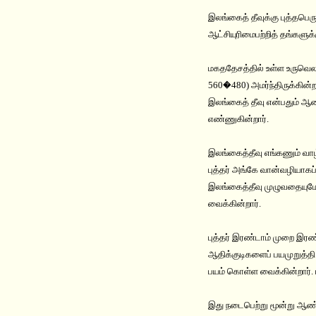
இலங்கைத் தீவுக்கு புத்தபெ
ஆட்சியுரிமைபற்றித் தங்களு
மகததேசத்தில் உள்ள உருவெல 
560�480) அமர்ந்திருக்கின்ற
இலங்கைத் தீவு என்பதும் ஆன
எண்ணுகின்றார்.
இலங்கைத்தீவு எங்கணும் வாழ
புத்தர் அங்கே வான்வழியாகப
இலங்கைத்தீவு முழுவதையுமே 
வைக்கின்றார்.
புத்தர் இரண்டாம் முறை இரண்
ஆதிக்குடிகளைப் பயமுறுத்தி
பயம் கொள்ள வைக்கின்றார். 
இது நடைபெற்று மூன்று ஆண்டு