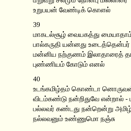
உறுபயன் வேண்டிக் கொளல்
39
மாகடல்சூழ் வையகத்து மையாதாம்
பால்கருதி யன்னது உடைத்தென்பர் 
மன்னிய நற்குணம் இலாதாரைத் தாம
புண்ணியம் கோடும் எனல்
40
உடங்கமிழ்தம் கொண்டா னொருவன்
விடம்கண்டு நன்றிதுவே என்றால் 
பல்லவர் கண்டது நன்றென்று அம
நல்லவனும் உண்ணுமொ நஞ்சு