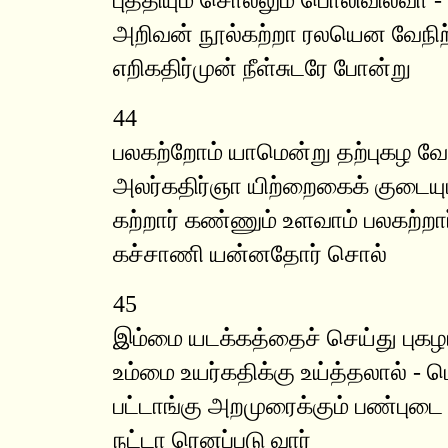
அறிவன் நூல்கற்றா ரலயென வேநிற்
எறிகதிர்முன் நீள்சுடரே போன்று
44
பலகற்றோம் யாமென்று தற்புகழ வ
அலர்கதிர்ஞா யிற்றைகைக் குடைய
கற்றார் கண்ணும் உளவாம் பலகற்றார
கச்சாணி யன்னதோர் சொல்
45
இம்மை யடக்கத்தைச் செய்து புகழ
உம்மை உயர்கதிக்கு உய்த்தலால் -
பட்டாங்கு அறமுரைக்கும் பண்புட
நட்டா ரெனப்படு வார்