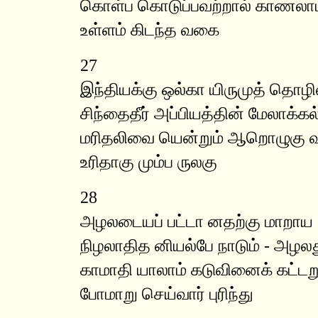
கொள்ப கொடுப்பவற்றால் காணலாம்
உள்ளம் கிடந்த வகை
27
இந்தியக்கு ஒல்கா யிருமுத் தொழி
சிந்தைதீர் அப்பியத்தின் மேலாக்கல்
மரிதலிவை யென்றும் ஆறொழுகு வ
உரிதாகு மும்ப ருலகு
28
அழலடையப் பட்டா னதற்கு மாறாய
நிழலாதித னியல்பே நாடும் - அழல
காமாதி யாலாம் கடுவினைக் கட்டறு
போமாறு செய்வார் புரிந்து