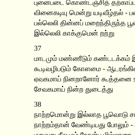
புனைபடை கொண்டஞ்சித் தற்காப்
வினைகடியு மென்று யடிவீழ்தல் -
பல்லெலி தின்னப் மறைந்திருந்த
இல்லெலி காக்குமென் றற்று
37
மாடமும் மண்ணீடும் கண்டடக்கம் 
கூடிவழிபடும் கோளமை - ஆடரங்கி
ஏவகமாய் நினறானோர் கூத்தனை ஊ
சேவகமாய் நின்ற துடைத்து
38
நாற்றமொன்று இல்லாத பூவொடு ச
நாற்றம்தான் வேண்டியது போலும் -
மறுவறு சீலமும் நோன்பு மில்லாரை