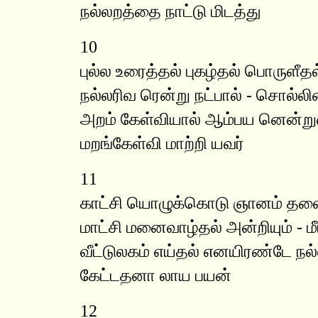
நல்லறத்தை நாட்டு மிடத்து
10
புல்ல உரைத்தல் புகழ்தல் பொருளீதல
நல்லரிவ ரென்று நட்பால் - சொல்லி
அறம் கேள்வியால் ஆம்பய னென்றுர
மறங்கேள்வி மாற்றி யவர்
11
காட்சி யொழுக்கொடு ஞானம் தல
மாட்சி மனைவாழ்தல் அன்றியும் - மீட
வீட்டுலகம் எய்தல் எனயிரண்டே நல
கேட்டதனா லாய பயன்
12