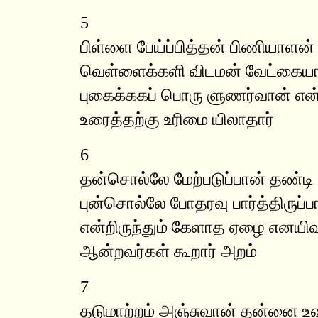
5
பிள்ளை பேய்ப்பித்தன் பிணியாளன்
வெள்ளைக்களி விடமன் வேட்கையால
புகைக்ககப் பொரு ளுணர்வான் எ
உரைத்தற்கு உரிமை யிலாதார்
6
தன்சொல்லே மேற்படுப்பான் தண்டி
புன்சொல்லே போதரவு பார்த்திருப
என்றிருந்தும் கேளாத ஏழை எனயிவ
ஆன்றவர்கள் கூறார் அறம்
7
தடுமாற்றம் அஞ்சுவான் தன்னை உவர