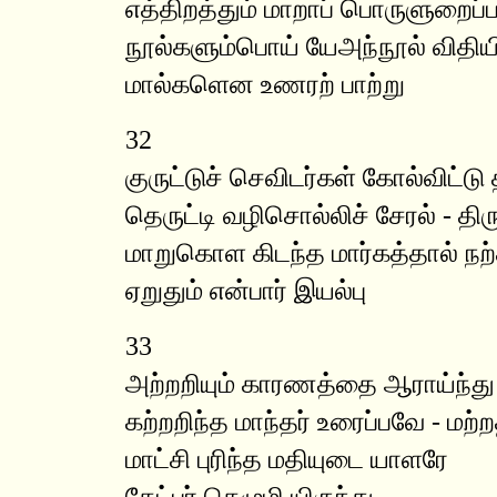
எத்திறத்தும் மாறாப் பொருளுறைப்பர
நூல்களும்பொய் யேஅந்நூல் விதிய
மால்களென உணரற் பாற்று
32
குருட்டுச் செவிடர்கள் கோல்விட்டு 
தெருட்டி வழிசொல்லிச் சேரல் - திர
மாறுகொள கிடந்த மார்கத்தால் நற்
ஏறுதும் என்பார் இயல்பு
33
அற்றறியும் காரணத்தை ஆராய்ந்த
கற்றறிந்த மாந்தர் உரைப்பவே - ம
மாட்சி புரிந்த மதியுடை யாளரே
கேட்பர் கெழுமி யிருந்து