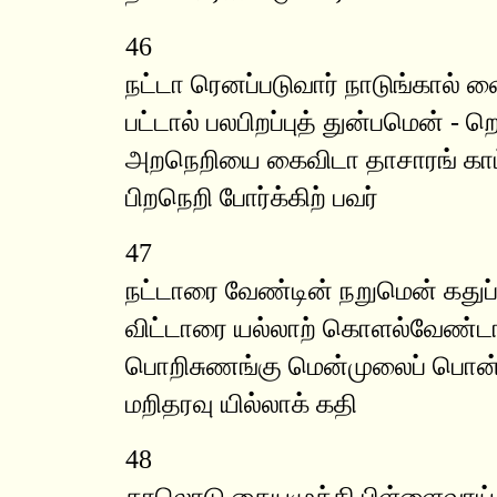
46
நட்டா ரெனப்படுவார் நாடுங்கால் 
பட்டால் பலபிறப்புத் துன்பமென் - ற
அறநெறியை கைவிடா தாசாரங் காட
பிறநெறி போர்க்கிற் பவர்
47
நட்டாரை வேண்டின் நறுமென் கதுப்
விட்டாரை யல்லாற் கொளல்வேண்டா 
பொறிசுணங்கு மென்முலைப் பொன
மறிதரவு யில்லாக் கதி
48
காலொடு கையமுக்கி பிள்ளைவாய் 