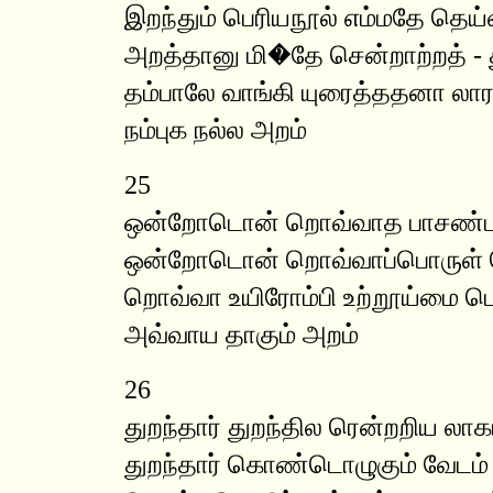
இறந்தும் பெரியநூல் எம்மதே தெய்
அறத்தானு மி�தே சென்றாற்றத் - த
தம்பாலே வாங்கி யுரைத்ததனா லாரா
நம்புக நல்ல அறம்
25
ஒன்றோடொன் றொவ்வாத பாசண்டத
ஒன்றோடொன் றொவ்வாப்பொருள் த
றொவ்வா உயிரோம்பி உற்றூய்மை ப
அவ்வாய தாகும் அறம்
26
துறந்தார் துறந்தில ரென்றறிய லாக
துறந்தார் கொண்டொழுகும் வேடம் -