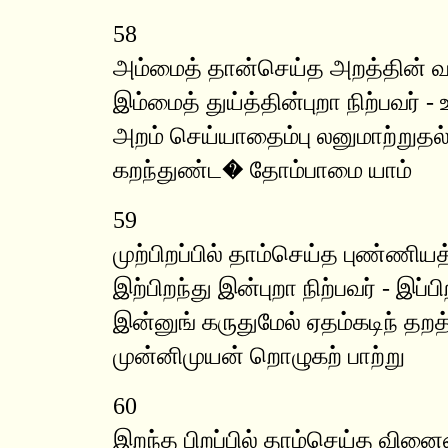
58
அம்மைத் தான்செய்த அறத்தின்
இம்மைத் துய்த்தின்புறா நிற்பவர் -
அறம் செய்யாதைம்பு லனுமாற்றுதல்
கறந்துண்ட� தோம்பாமை யாம்
59
முற்பிறப்பில் தாம்செய்த புண்ணிய
இற்பிறந்து இன்புறா நிற்பவர் - இப்பி
இன்னுங் கருதுமேல் ஏதம்கடிந் தற
முன்னிமுயன் றொழுகற் பாற்று
60
இறந்த பிறப்பில் தாம்செய்த வினை