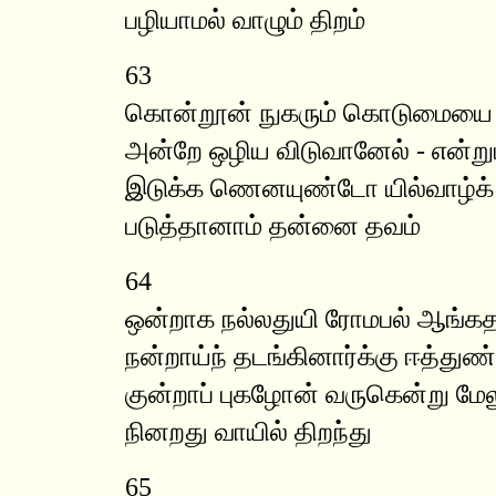
பழியாமல் வாழும் திறம்
63
கொன்றூன் நுகரும் கொடுமையை ய
அன்றே ஒழிய விடுவானேல் - என்று
இடுக்க ணெனயுண்டோ யில்வாழ்க்
படுத்தானாம் தன்னை தவம்
64
ஒன்றாக நல்லதுயி ரோமபல் ஆங்கத
நன்றாய்ந் தடங்கினார்க்கு ஈத்துண
குன்றாப் புகழோன் வருகென்று மே
நினறது வாயில் திறந்து
65