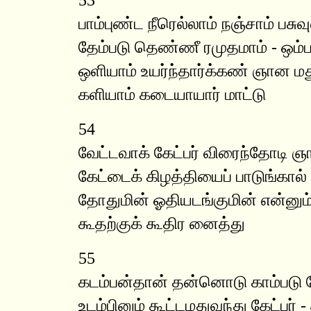
பாம்புண்ட நீரெல்லாம் நஞ்சாம் பசு
தேம்படு தெண்ணீ ரமுதமாம் - ஒம்ப
ஒளியாம் உயர்ந்தார்க்கண் ஞான ம
களியாம் கடையாயார் மாட்டு
54
வேட்டவாக் கேட்பர் விரைந்தோடி ஞ
கேட்டைக் கிழத்தியைப் பாடுங்கால் 
தோதுமின் ஓதியடங்குமின் என்னும
கூதற்குக் கூதிர னைத்து
55
கடம்பன்தான் தன்னொடு காம்படு
உடம்பினும் கூட்டமதுவந்து கேட்பர் 