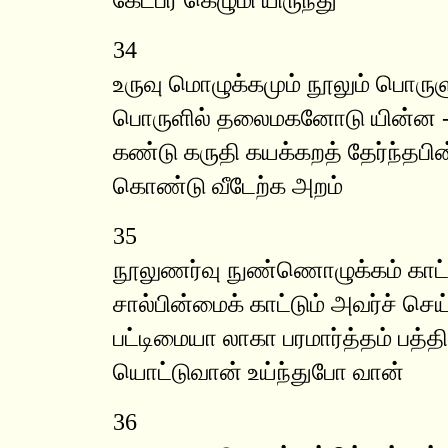
34
உருவு மொழுக்கமும் நூலும் பொருள
பொருளில் தலைமகனோடு யின்ன -
கண்டு கருதி கயக்கறத் தேர்ந்தபின
கொண்டு வீடேற்க அறம்
35
நூலுணர்வு நுண்ணொழுக்கம் காட்ட
சால்பின்மைக் காட்டும் அவர்ச் செய
பட்டிமையா லாகா பரமார்த்தம் பத்
யொட்டுவான் உய்ந்துபோ வான்
36