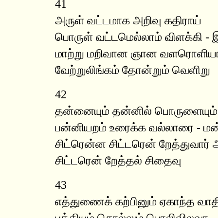
41
அருள் வட்டமாக அறிவு கதிராய்
பொருள் வட்டமெல்லாம் விளக்கி - இ
மாற்று மறிவான ஞான வளரொளிய
வேற்றுலிங்கம் தோன்றும் வெளிறு
42
தன்னையும் தன்னில் பொருளையும் ப
பன்னியறம் உரைக்க வல்லாரை - ம
சிட்ரென்ன சிட்டரென் றேத்துவார்
சிட்டரென் றேத்தல் சிதைவு
43
எத்துணைக் கற்பினும் ஏகாந்த வாத
புத்தியும் சொல்லும் பொலிவிலவா - 