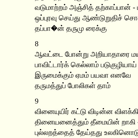
வடுமாற்றம் அஞ்சித் தற்காப்பான் - 
ஒப்புரவு செய்து ஆண்டுறுதிச் சொ
தப்பா�ன் தருமு ரைக்கு
8
ஆவட்டை போன்று அறியாதாரை மயக
பாவிட்டார்க் கெல்லாம் படுகுழியாய் 
இருமைக்கும் ஏமம் பயவா எனவே
தருமத்துப் போலிகள் தாம்
9
வினையுயிர் கட்டு விடின்ன விளக்க
தினையனைத்தும் தீமையின் றாகி -
புல்லறத்தைத் தேய்தது உலகினொடு