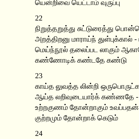
யென்றிவை யெட்டாம் வுருப்பு
22
நிறுத்தறுத்து சுட்டுரைத்து பொ
அறத்திறனு மாராய்ந் துள்புக்கால் - 
மெய்ந்நூல் தலைப்பட லாகும் ஆக
கண்ணோடிக் கண்டதே கண்டு
23
காய்த லுவத்த லின்றி ஒருபொருட்
ஆய்த லறிவுடையார்க் கண்ணதே 
உற்றகுணம் தோன்றாகும் உவப்பதன
குற்றமும் தோன்றாக் கெடும்
24