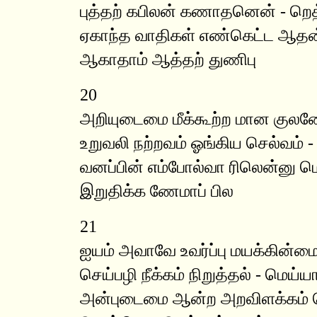
புத்தற் கபிலன் கணாதனென் - றெத
ஏகாந்த வாதிகள் எண்கெட்ட ஆதன
ஆகாதாம் ஆத்தற் துணிபு
20
அறியுடைமை மீக்கூற்ற மான குலன
உறுவலி நற்றவம் ஓங்கிய செல்வம் 
வனப்பின் எம்போல்வா ரிலென்னு மெ
இறுதிக்க ணேமாப் பில
21
ஐயம் அவாவே உவர்ப்பு மயக்கின்ம
செய்பழி நீக்கம் நிறுத்தல் - மெய்ய
அன்புடைமை ஆன்ற அறவிளக்கம்