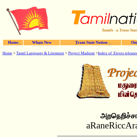
Tamils - a Trans Stat
Home
Whats New
Trans State Nation
One
Home
>
Tamil Language & Literature
>
Project Madurai
>
Index of Etexts releas
அறநெறிச்சார
aRaneRiccAr