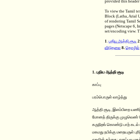
provided this header 
To view the Tamil te
Block (Latha, Arial
of rendering Tamil S
pages (Netscape 6, In
set/encoding view. 
1
.
புதிய ஆத்தி சூட
ி
2
விடுதலை
8.
தொழில
1. புதிய ஆத்தி சூடி
காப்பு
பரம்பொருள் வாழ்த்து
ஆத்தி சூடி, இளம்பிறை யணிந
மோனத் திருக்கு முழுவெண் 
கருநிறங் கொண்டு பாற் கடல்
மகமது நபிக்கு மறையருள் புர
ஏசுவின் தந்தை; எனப்பல மதத