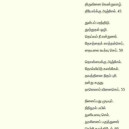
திருவினை வென்றுவாழ்.
தீயோர்க்கு அஞ்சேல். 45
துன்பம் மறந்திடு.
தூற்றுதல் ஒழி.
தெய்வம் நீ என்றுணர்.
தேசத்தைக் காத்தல்செய்.
தையலை உயர்வு செய். 50
தொன்மைக்கு அஞ்சேல்.
தோல்வியிற் கலங்கேல்.
தவத்தினை நிதம் புரி.
நன்று கருது.
நாளெலாம் வினைசெய். 55
நினைப்பது முடியும்.
நீதிநூல் பயில்
நுனியளவு செல்.
நூலினைப் பகுத்துணர்
நெற்றி சுருக்கிடேல். 60