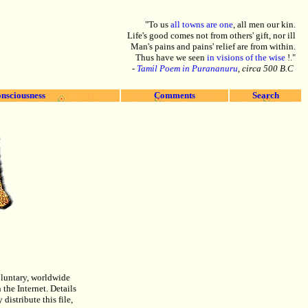
"To us
all towns are one
, all men our kin.
Life's good comes not from others' gift, nor ill
Man's pains and pains' relief are from within.
Thus have we seen
in visions of the wise
!."
-
Tamil Poem in Purananuru
, circa 500 B.C
nsciousness
Comments
Search
oluntary, worldwide
 the Internet. Details
distribute this file,