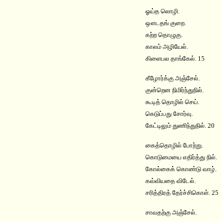
ஓய்த லொழி.
ஔடதங் குறை.
கற்ற தொழுகு.
காலம் அழியேல்.
கிளைபல தாங்கேல். 15
கீழோர்க்கு அஞ்சேல்.
குன்றென நிமிர்ந்துநில்.
கூடித் தொழில் செய்.
கெடுப்பது சோர்வு.
கேட்டிலும் துணிந்துநில். 20
கைத்தொழில் போற்று.
கொடுமையை எதிர்த்து நில்.
கோல்கைக் கொண்டு வாழ்.
கவ்வியதை விடேல்.
சரித்திரத் தேர்ச்சிகொள். 25
சாவதற்கு அஞ்சேல்.