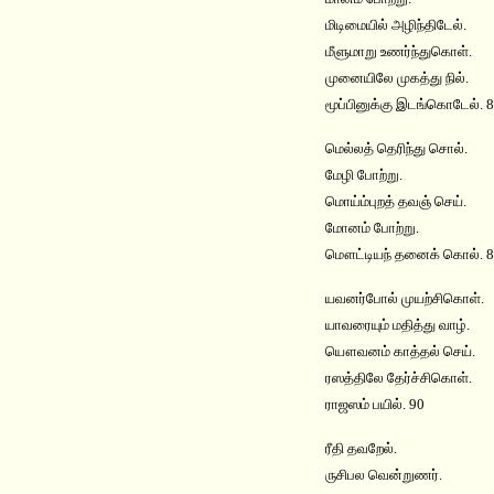
மிடிமையில் அழிந்திடேல்.
மீளுமாறு உணர்ந்துகொள்.
முனையிலே முகத்து நில்.
மூப்பினுக்கு இடங்கொடேல். 
மெல்லத் தெரிந்து சொல்.
மேழி போற்று.
மொய்ம்புறத் தவஞ் செய்.
மோனம் போற்று.
மௌட்டியந் தனைக் கொல். 
யவனர்போல் முயற்சிகொள்.
யாவரையும் மதித்து வாழ்.
யௌவனம் காத்தல் செய்.
ரஸத்திலே தேர்ச்சிகொள்.
ராஜஸம் பயில். 90
ரீதி தவறேல்.
ருசிபல வென்றுணர்.