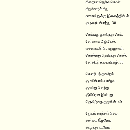
சிதையா நெஞ்சு கொள்.
சீறுவோர்ச் சீறு.
சுமையினுக்கு இளைத்திடேல்.
சூரரைப் போற்று. 30
செய்வது துணிந்து செய்.
சேர்க்கை அழியேல்.
சைகையிற் பொருளுணர்.
சொல்வது தெளிந்து சொல்.
சோதிடந் தனையிகழ். 35
சௌரியந் தவறேல்.
ஞமலிபோல் வாழேல்.
ஞாயிறு போற்று.
ஞிமிரென இன்புறு.
ஞெகிழ்வத தருளின். 40
ஞேயங் காத்தல் செய்.
தன்மை இழவேல்.
தாழ்ந்து நடவேல்.