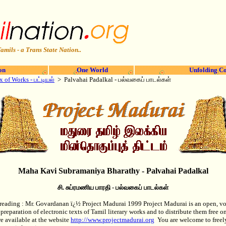
amils - a Trans State Nation..
on
One World
Unfolding Co
x of Works - பட்டியல்
> Palvahai Padalkal -
பல்வகைப் பாடல்கள்
Maha Kavi Subramaniya Bharathy - Palvahai Padalkal
சி. சுப்ரமணிய பாரதி - பல்வகைப் பாடல்கள்
f-reading : Mr. Govardanan ï¿½ Project Madurai 1999 Project Madurai is an open, v
 preparation of electronic texts of Tamil literary works and to distribute them free on
re available at the website
http://www.projectmadurai.org
You are welcome to freely 