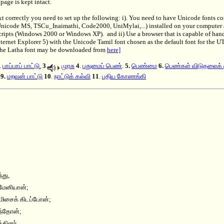
page is kept intact.
xt correctly you need to set up the following: i). You need to have Unicode fonts c
 Unicode MS, TSCu_Inaimathi, Code2000, UniMylai,...) installed on your computer
cripts (Windows 2000 or Windows XP). and ii) Use a browser that is capable of ha
ternet Explorer 5) with the Unicode Tamil font chosen as the default font for the U
The Latha font may be downloaded from
here]
.
பாப்பாப் பாட்டு.
3
.
முரசு
4
.
புதுமைப் பெண
்.
5.
பெண்ம
ை
6.
பெண்கள் விடுதலைக் க
்
9.
மறவன் பாட்ட
ு
10
.
நாட்டுக் கல்வ
ி
11
.
புதிய கோணங்கி
்து,
மேனியான்;
 மிசைக் கிடப்போன்;
ிந்தோன்;
்தினர்