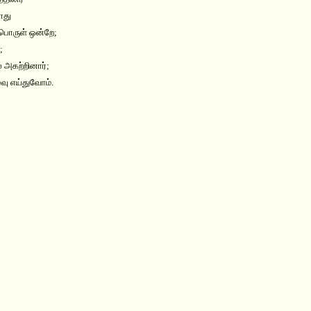
ாது
்பொருள் ஒன்றே;
;
அகற்றினார்;
வு எய்துவோம்.