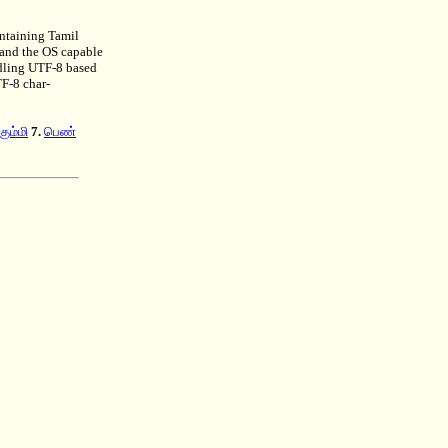
ontaining Tamil
 and the OS capable
ndling UTF-8 based
TF-8 char-
ும்மி
7.
பெண்