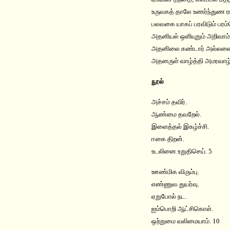
உருவகத் தாலே உணர்ந்துண ர
பலவகை யாகப் பரவிடும் பரம
அதனியல் ஒளியுறும் அறிவாம்
அதனிலை கண்டார் அல்லலை 
அதனருள் வாழ்த்தி அமரவாழ்
நூல்
அச்சம் தவிர்.
ஆண்மை தவறேல்.
இளைத்தல் இகழ்ச்சி.
ஈகை திறன்.
உடலினை உறுதிசெய். 5
ஊண்மிக விரும்பு.
எண்ணுவ துயர்வு.
ஏறுபோல் நட.
ஐம்பொறி ஆட்சிகொள்.
ஒற்றுமை வலிமையாம். 10