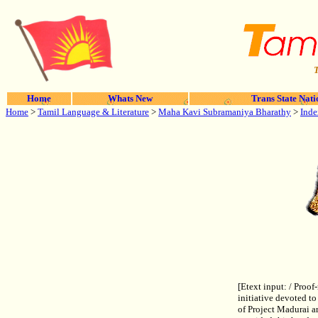
T
Home
Whats New
Trans State Nati
Home
>
Tamil Language & Literature
>
Maha Kavi Subramaniya Bharathy
>
Inde
[Etext input: / Proo
initiative devoted to
of Project Madurai a