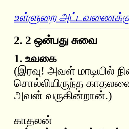
உள்ளுறை அட்டவணைக்குத
2. 2 ஒன்பது சுவை
1. உவகை
(இரவு! அவள் மாடியில் நி
சொல்லியிருந்த காதலனை எ
அவன் வருகின்றான்.)
காதலன்