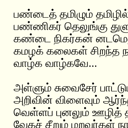
பண்டைத் தமிழும் தமிழில்
பண்ணிகர் தெலுங்கு து
கண்டை நிகர்கன் னடமெ
கமழக் கலைகள் சிறந்த ந
வாழ்க வாழ்கவே...
அள்ளும் சுவைசேர் பாட்டும
அறிவின் விளைவும் ஆர்ந்
வெள்ளப் புனலும் ஊழித் தீ
வேகச் சீறும் மறவர்கள் நா