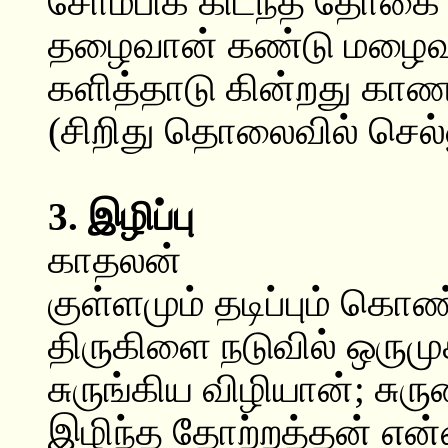
சோம்பிக் கிடந்த தோகை 
தழைவான் கண்டு மழைவா
களித்தாடு கின்றது காணட
(சிறிது தொலைவில் செல்ல
3. இழிப்பு
காதலன்
குள்ளமும் தடிப்பும் கொ
திருகிளை நடுவில் ஒருமு
சுருங்கிய விழியான்; சுர
இழிந்த தோற்றத்தன் என்ன