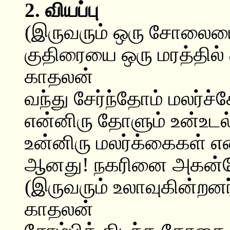
2. வியப்பு
(இருவரும் ஒரு சோலைய
குதிரையை ஒரு மரத்தில் க
காதலன்
வந்து சேர்ந்தோம் மலர்
என்னிரு தோளும் உன்உடல்
உன்னிரு மலர்க்கைகள் எ
ஆனது! நகரினை அகன்றோ
(இருவரும் உலாவுகின்றனர
காதலன்