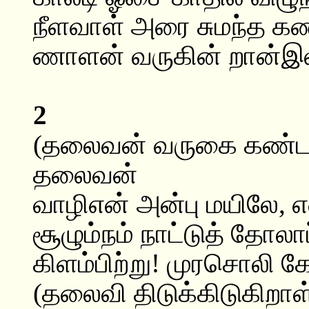
நீளவாள் அரை சுமந்த க
ணாளன் வருகின் றான்இல
2
(தலைவன் வருகை கண்ட 
தலைவன்
வாழிஎன் அன்பு மயிலே, எ
சூழும்நம் நாட்டுத் தோலா
கிளம்பிற்று! முரசொலி 
(தலைவி திடுக்கிடுகிறாள