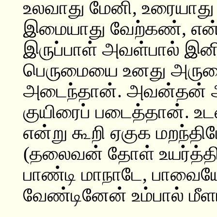
உலவாது மேனி, உரையாது 
இமையாது வேற்கண், என்ம
இருப்பாள் அவள்பால் இனி
பெருமையை உனது அரு
அடைந்தான். அவன்தன் அ
குயிரைப் படைத்தான். உ
என்று கூறி ஏகுக மறந்திட
(தலைவன் தோள் உயர்த்தி 
பாண்டி மாநாடே, பாவைய
வேண்டினேன் உம்பால் மீ