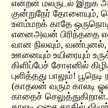
என்றன் மலருடல் இறுக 
குன்றுநேர் தோளையும், 
உளம்மறக் காதே ஒருநொடி
எனைஅவன் பிரிந்ததை எவ
வான நிலவும், வண்புனல்,
ஊனையும் உயிரையும் உருக
கிளிப்பேச் சோஎனில் கி
புளித்தது பாலும்! பூநெடி 
(காதலன் வரும் காலடி ஓ
காதைச் செலுத்துகிறாள்.
காலடி ஓசை காதில் விழுந