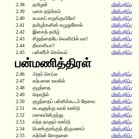
2.38
தமிழன்
மின்பதிப்பு
2.39
பகை நடுக்கம்
மின்பதிப்பு
2.40
கூவாய் கருங்குயிலே!
மின்பதிப்பு
2.41
தமிழர்களின் எழுதுகோல்
மின்பதிப்பு
2.42
இசைத் தமிழ்
மின்பதிப்பு
2.43
சிறுத்தையே வௌியில் வா!
மின்பதிப்பு
2.44
தீவாளியா?
மின்பதிப்பு
2.45
பன்னீர்ச் செல்வம்
மின்பதிப்பு
பன்மணித்திரள்
2.46
அறம் செய்க
மின்பதிப்பு
2.47
கற்பனை உலகில்
மின்பதிப்பு
2.48
குழந்தை
மின்பதிப்பு
2.49
தொழில்
மின்பதிப்பு
2.50
குழந்தைப் பள்ளிக்கூடம் தேவை
மின்பதிப்பு
2.51
கடவுளுக்கு வால் உண்டு
மின்பதிப்பு
2.52
மலையிலிருந்து
மின்பதிப்பு
2.53
எந்த நாளும் உண்டு
மின்பதிப்பு
2.54
பெண்குரங்குத் திருமணம்
மின்பதிப்பு
2.55
கற்பின் சோதனை
மின்பதிப்பு