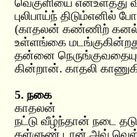
வெகுளியை என்உளத்து 
புலிபாய்ந் திடும்எனில் போ
(காதலன் கண்ணிற் கனல் 
உள்ளங்கை மடங்குகின்றத
தன்னை நெருங்குவதையு
கின்றான். காதலி காணுகி
5. நகை
காதலன்
நட்டு வீழ்ந்தான் நடை தட
கள்ளுண் டான்.அவ் வெள