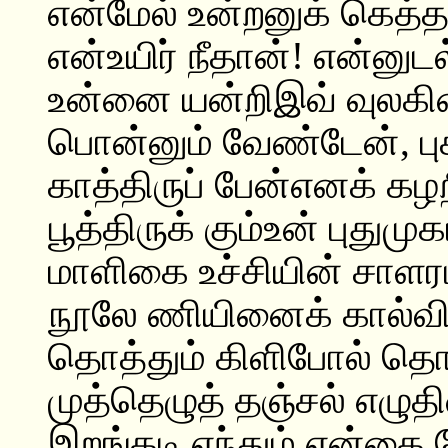
என்மேல் உன்றனுக் கெத்
என்உயிர் நீதான்! என்னுடல
உன்னை யன்றிஇவ் வுலகின்
பொன்னும் வேண்டேன், பு
காத்திருப் பேன்எனக் க
பூத்திருக் கும்உன் புதுமு
மாளிகை உச்சியின் சாளரம்
நூலே ணியினைக் கால்விரல
தொத்தும் கிளிபோல் தொட
முத்தெழுத் தஞ்சல் எழுத
இறங்கடி ஏந்தும் என்கை 