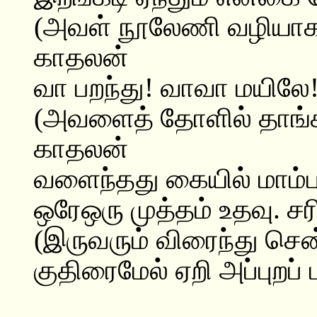
(அவள் நூலேணி வழியாக 
காதலன்
வா பறந்து! வாவா மயிலே
(அவளைத் தோளில் தாங்கி
காதலன்
வளைந்தது கையில் மாம்
ஒரேஒரு முத்தம் உதவு. சர
(இருவரும் விரைந்து சென்
குதிரைமேல் ஏறி அப்புறப் 