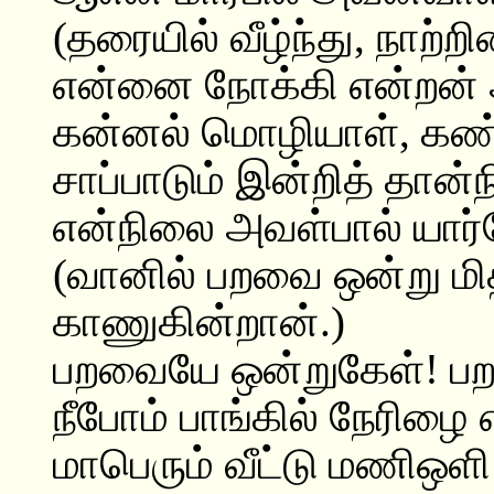
(தரையில் வீழ்ந்து, நாற்ற
என்னை நோக்கி என்றன்
கன்னல் மொழியாள், கண்ண
சாப்பாடும் இன்றித் தான்நி
என்நிலை அவள்பால் யார்ப
(வானில் பறவை ஒன்று ம
காணுகின்றான்.)
பறவையே ஒன்றுகேள்! ப
நீபோம் பாங்கில் நேரிழ
மாபெரும் வீட்டு மணிஒளி 