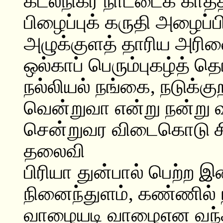
கடல்நிகர் நாட்டைக் காத
பிழைப்புக் கருதி அழைப்ப
அழுக்குளத் தாரிய அரிவ
ஒல்காப் பெரும்புகழ்த் த
நல்லியல் நங்கை, நடுக்க
வென்றுவா என்று நன்று வ
சென்றுவர விடைகொடு சிர
தலைவி
பிரியா துன்பால் பெற்ற 
நினைந்துளம், கண்ணில் ந
வாழையடி வாழைஎன வந்த