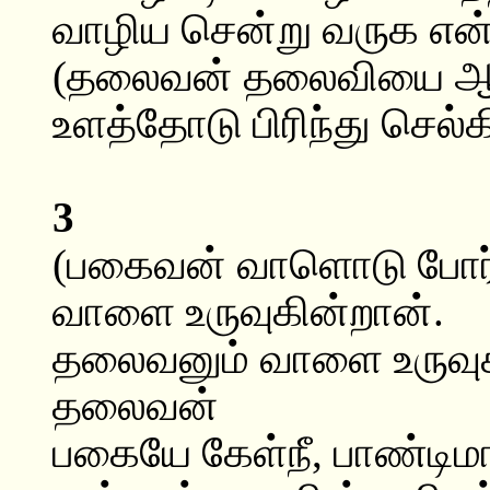
வாழிய சென்று வருக என்
(தலைவன் தலைவியை ஆரத்
உளத்தோடு பிரிந்து செல்க
3
(பகைவன் வாளொடு போர்க்க
வாளை உருவுகின்றான்.
தலைவனும் வாளை உருவுக
தலைவன்
பகையே கேள்நீ, பாண்டிமா