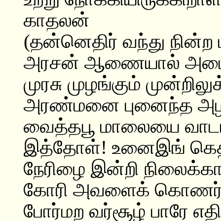
காதலன்
(தன்னெதிர் வந்து நின்
அரசன் ஆணையால் அடை
முரசு முழங்கும் முன்றிலுக
அரண்மனை புனைந்த அழக
வைத்தபூ மாலையை வாட
இத்தோள்! உனைஇங் கெதிர
நேரிழை இன்றி நிலைக்க
கோரி அவளைக் கொணர்ந்
போர்மற வர்சூழ் பாரே எதிர