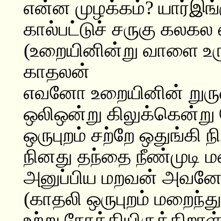
என்ன முழக்கம்? யார்இங்
கால்பட்டுச் சருகு கலகல 
(உறையினின்று வாளை உரு
காதலன்
எவனோ உறையினின் றுர
ஒலிஒன்று கிலுக்கென்ற
ஒருபுறம் சற்றே ஒதுங்கி நி
நினது தந்தை நீண்முடி 
அனுப்பிய மறவன் அவனே
(காதலி ஒருபுறம் மறைந்த
உற்று நோக்கியிருக்கிறாள்