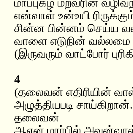
மாப்புகழ் மறவரின் வழிவ
என்வாள் உன்உயி ரிருக்கு
சின்ன பின்னம் செய்ய வ
வாளை எடுநின் வல்லமை 
(இருவரும் வாட்போர் புரிக
4
(தலைவன் எதிரியின் வாள்
அழுத்தியபடி சாய்கிறான்.
தலைவன்
ஆஎன் மார்பில் அவன்வாள்