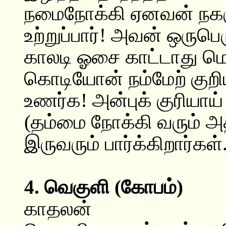
நமைநோக்கி ஏனவன் நகரு
உற்றுப்பார்! அவன் ஒருபெ
காலடி ஓசை காட்டாது ம
கொடியோன் நம்மேற் குற
உணர்க! அன்புக் குரியாய
(தம்மை நோக்கி வரும் 
இருவரும் பார்க்கிறார்கள்.
4. வெகுளி (கோபம்)
காதலன்