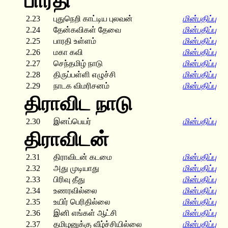
பாரதி
2.23
புதுநெறி காட்டிய புலவன்
மின்பதிப்பு
2.24
தேன்கவிகள் தேவை
மின்பதிப்பு
2.25
பாரதி உள்ளம்
மின்பதிப்பு
2.26
மகா கவி
மின்பதிப்பு
2.27
செந்தமிழ் நாடு
மின்பதிப்பு
2.28
திருப்பள்ளி எழுச்சி
மின்பதிப்பு
2.29
நாடக விமரிசனம்
மின்பதிப்பு
திராவிட நாடு
2.30
இனப்பெயர்
மின்பதிப்பு
திராவிடன்
2.31
திராவிடன் கடமை
மின்பதிப்பு
2.32
அது முடியாது
மின்பதிப்பு
2.33
பிரிவு தீது
மின்பதிப்பு
2.34
உணரவில்லை
மின்பதிப்பு
2.35
உயிர் பெரிதில்லை
மின்பதிப்பு
2.36
இனி எங்கள் ஆட்சி
மின்பதிப்பு
2.37
தமிழனுக்கு வீழ்ச்சியில்லை
மின்பதிப்பு