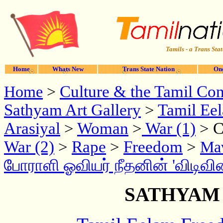
Tamils - a Trans Stat
Home
Whats New
Trans State Nation
One
Culture & the Tamil Cont
Home
>
Sathyam Art Gallery
>
Tamil Eel
Arasiyal
>
Woman
>
War (1)
> C
War (2)
>
Rape
>
Freedom
>
Mav
போராளி ஓவியர் நீதனின் 'விடிவின
SATHYAM