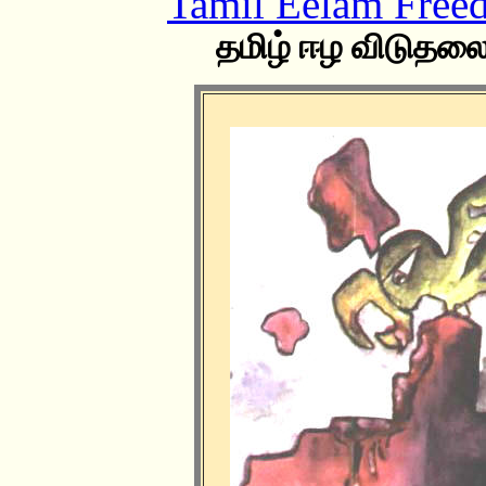
Tamil Eelam Free
தமிழ் ஈழ விடுதலைப