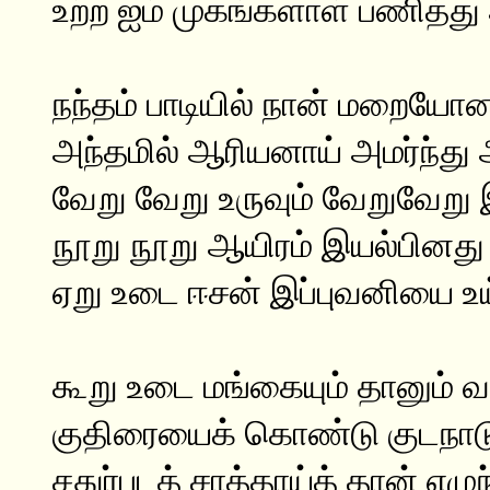
உற்ற ஐம் முகங்களாள் பணித்து 
நந்தம் பாடியில் நான் மறையோன
அந்தமில் ஆரியனாய் அமர்ந்து 
வேறு வேறு உருவும் வேறுவேறு 
நூறு நூறு ஆயிரம் இயல்பினத
ஏறு உடை ஈசன் இப்புவனியை உய
கூறு உடை மங்கையும் தானும் வ
குதிரையைக் கொண்டு குடநாட
சதுர்படத் சாத்தாய்த் தான் எழுந