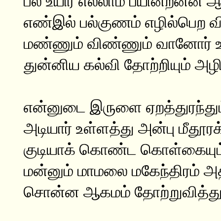
பல் உயிர் எல்லாம் பயின்றனன் 
எண்இல் பல்குணம் எழில்பெற வ
மண்ணும் விண்ணும் வானோர் உ
துன்னிய கல்வி தோற்றியும் அழி
என்னுடை இருளை ஏறத்துரந்தும
அடியார் உள்ளத்து அன்பு மீதூரக
குடியாக் கொண்ட கொள்கையும் ச
மன்னும் மாமலை மகேந்திரம் அ
சொன்ன ஆகமம் தோற்றுவித்து 