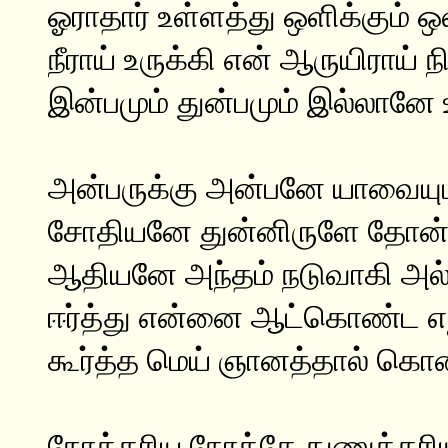
ஓராதார் உள்ளத்து ஒளிக்கும்
நீராய் உருக்கி என் ஆருயிராய் 
இன்பமும் துன்பமும் இல்லானே
அன்பருக்கு அன்பனே யாவையும
சோதியனே துன்னிருளே தோன்
ஆதியனே அந்தம் நடுவாகி அல
ஈர்த்து என்னை ஆட்கொண்ட 
கூர்த்த மெய் ஞானத்தால் கொண்
நோக்கரிய நோக்கே நுணுக்கரி