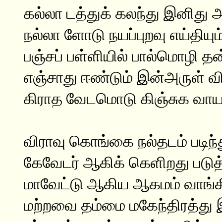
கல்லா டத்துக் கலந்து இனிது 
நல்லா ளோடு நயப்புறவு எய்தியும
பஞ்சப் பள்ளியில் பால்மொழி 
எஞ்சாது ஈண்டும் இன்அருள் வ
கிராத வேடமொடு கிஞ்சுக வாய
விராவு கொங்கை நல்தடம் படிந்த
கேவேடர் ஆகிக் கெளிறது படுத்
மாவேட்டு ஆகிய ஆகமம் வாங்கி
மற்றவை தம்மை மகேந்திரத்து இ