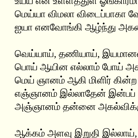
உய்ய என் உள்ளத்துள் ஓங்காரமா
மெய்யா விமலா விடைப்பாகா வ
ஐயா எனவோங்கி ஆழ்ந்து அக
வெய்யாய், தணியாய், இயமான
பொய் ஆயின எல்லாம் போய் அ
மெய் ஞானம் ஆகி மிளிர் கின்ற 
எஞ்ஞானம் இல்லாதேன் இன்பப்
அஞ்ஞானம் தன்னை அகல்விக்கு
ஆக்கம் அளவு இறுதி இல்லாய்