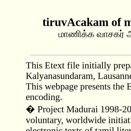
tiruvAcakam of 
மாணிக்க வாசகர் அ
This Etext file initially pr
Kalyanasundaram, Lausanne
This webpage presents the E
encoding.
�
Project Madurai 1998-20
voluntary, worldwide initiat
electronic texts of tamil lit