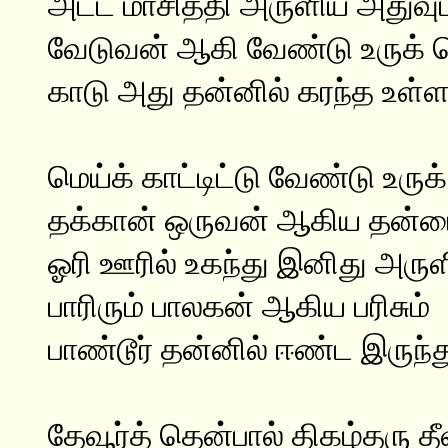
அட்ட மாசித்தி அருளிய அதுவும
வேடுவன் ஆகி வேண்டு உருக்
காடு அது தன்னில் கரந்த உள்ள
மெய்க் காட்டிட்டு வேண்டு உர
தக்கான் ஒருவன் ஆகிய தன்மை
ஓரி ஊரில் உகந்து இனிது அருள
பாரிரும் பாலகன் ஆகிய பரிசும்
பாண்டூர் தன்னில் ஈண்ட இருந்த
தேவூர்த் தென்பால் திகழ்தரு தீ