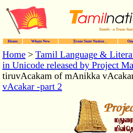
Tamils - a Trans Stat
Home
Whats New
Trans State Nation
One
Home
>
Tamil Language & Litera
in Unicode released by Project Ma
tiruvAcakam of mAnikka vAcakar 
vAcakar -part 2