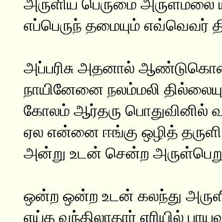
அருளிய பெருமை அருள்மலை ய
எப்பெருந் தமையும் எவ்வெவர் த
அப்பரிசு அதனால் ஆண்டுகொ
நாயினேனை நலம்மலி தில்லையு
கோலம் ஆர்தரு பொதுவினில்
ஏல என்னை ஈங்கு ஒழித் தருளி
அன்று உடன் சென்ற அருள்பெறு
ஒன்ற ஒன்ற உடன் கலந்து அருளி
எய்த வந்திலாதார் எரியில் பாயவ