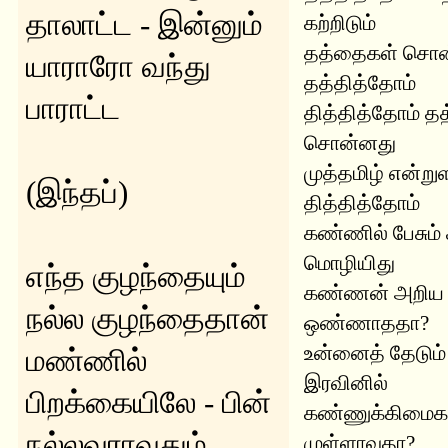
தாலாட்ட - இன்னும்
கற்றிடும்
தத்தைகள் சொன
யாராரோ வந்து
தத்தித்தோம்
பாராட்ட
தித்தித்தோம் த
சொன்னது
முத்தமிழ் என்று
(இந்தப்)
தித்தித்தோம்
கண்ணில் பேசும்
மொழியிது
எந்த குழந்தையும்
கண்ணன் அறிய
நல்ல குழந்தைதான்
ஒண்ணாததா?
உன்னைத் தேடும் 
மண்ணில்
இரவினில்
பிறக்கையிலே - பின்
கண்ணுக்கிமைக
நல்லவராவதும்
முள்ளாவதா?