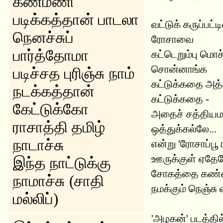
கண்மணி
படிக்கத்தான் பாடலா
வட்டுக் கருப்பட
நெனச்சுப்
ரோசாவை
பார்த்தோமா
கட்டெறும்பு மொச
சொன்னாங்க
படிச்சத புரிஞ்சு நாம்
கட்டுக்கதை அத
நடக்கத்தான்
கட்டுக்கதை -
கேட்டுக்கோ
அதைச் சத்தியமா
ராசாத்தி தமிழ்
ஒத்துக்கல்லே...
நாடாச்சு
என்று 'ரோசாப்பூ
ஊருக்குள் ஏதேத
இந்த நாட்டுக்கு
சோகத்தை கண்ணீ
நாமாச்சு (சாதி
நமக்கும் நெஞ்சு வ
மல்லிப்)
'அழகன்' படத்தில்