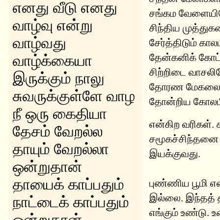
எனது வீடு எனது
சங்கம வேளையி
வாழ்வு என்று
சிந்திய முத்துக
வாழ்வது
சேர்த்திடும் கால
தேன்கனிக் கோட
வாழ்க்கையா
சிற்றிடை வாசலி
இருக்கும் நாலு
தோரண மேகலைய
சுவருக்குள்ளே வாழ
தோன்றிய கோலம
நீ ஒரு கைதியா
என்கிற வரிகள்.
தேசம் வேறல்ல
சமூகச்சிந்தனை
தாயும் வேறல்லா
இயக்குவது.
ஒன்றுதான்
தாயைக் காப்பதும்
புண்ணிய பூமி எ
இல்லை. இந்தத் 
நாட்டைக் காப்பதும்
எங்கும் உண்டு.
ஒன்றுதான்