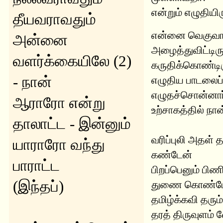
என்றும் எழுதியிர
தீயவராவதும்
என்னை வெகுவா
அன்னை
அழைத்துவிட்டிர
வளர்க்கையிலே (2)
கருதிக்கொண்டிரு
- நான்
எழுதிய பாடலைப்
எழுதச்சொன்னார்
ஆராரோ என்று
உற்சாகத்தில் நா
தாலாட்ட - இன்னும்
வரிப்புலி அதள் 
யாராரோ வந்து
கண்டேன்
பாராட்ட
பிறப்பெனும் பிண
(இந்தப்)
துணை கொண்ட
தமிழ்க்கவி தரு
தரத் திருவுளம் 