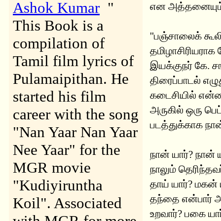
Ashok Kumar
"
என அத்தனையும்
This Book is a
''பஞ்சாலைக் கூல
compilation of
தமிழாசிரியராக வ
Tamil film lyrics of
இயக்குநர் கே. 
Pulamaipithan. He
திரைப்பாடல் எழு
started his film
கடைசியில் என்
அருகில் ஒரு பெட
career with the song
படத்துக்காக நான
"Nan Yaar Nan Yaar
Nee Yaar" for the
நான் யார்? நான் ய
MGR movie
நாலும் தெரிந்தவர்
"Kudiyiruntha
தாய் யார்? மகன் 
தந்தை என்பார் அவ
Koil". Associated
உறவார்? பகை யார
with MGR for more