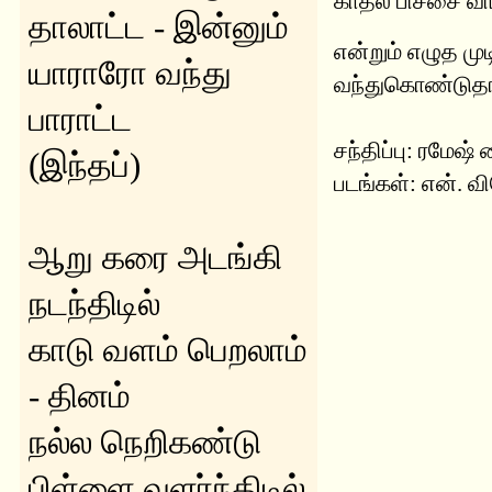
காதல் பிச்சை வ
தாலாட்ட - இன்னும்
என்றும் எழுத முட
யாராரோ வந்து
வந்துகொண்டுதான
பாராட்ட
சந்திப்பு: ரமேஷ்
(இந்தப்)
படங்கள்: என். வ
ஆறு கரை அடங்கி
நடந்திடில்
காடு வளம் பெறலாம்
- தினம்
நல்ல நெறிகண்டு
பிள்ளை வளர்ந்திடில்