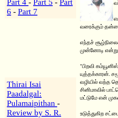
Part 4
-
Part 5
-
Part
வ
6
-
Part 7
எ
வரைக்கும் தன்னை
எந்தச் சூழ்நிலை
முன்னோடி என்ற
''பிறவி கம்யூனிஸ
யுத்தக்காரன். ச
வழியில் வந்த தொ
Thirai Isai
சினிமாவில் பாட்
Paadalgal:
மட்டுமே என் முகவ
Pulamaipithan
-
Review by S. R.
உடுத்துகிற சட்டை