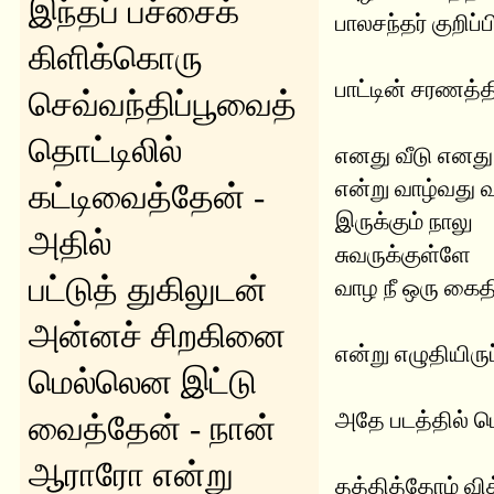
இந்தப் பச்சைக்
பாலசந்தர் குறிப்பி
கிளிக்கொரு
பாட்டின் சரணத்தி
செவ்வந்திப்பூவைத்
தொட்டிலில்
எனது வீடு எனது
என்று வாழ்வது 
கட்டிவைத்தேன் -
இருக்கும் நாலு
அதில்
சுவருக்குள்ளே
பட்டுத் துகிலுடன்
வாழ நீ ஒரு கைத
அன்னச் சிறகினை
என்று எழுதியிருப
மெல்லென இட்டு
அதே படத்தில் 
வைத்தேன் - நான்
ஆராரோ என்று
தத்தித்தோம் வி