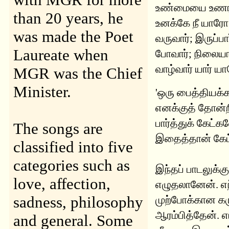
உண்மையை உணரா
than 20 years, he
உனக்கே நீ யாரோ
was made the Poet
வருவார்; இருப்பார
Laureate when
போவார்; நிலையா
வாழ்வார் யார் ய
MGR was the Chief
Minister.
'ஒரு பைத்தியக்
எனக்குத் தோன்றி
பார்த்துக் கேட்
The songs are
இதைத்தான் கேட்
classified into five
categories such as
இந்தப் பாடலுக்க
love, affection,
எழுதலானேன். எந்
sadness, philosophy
முற்போக்கான க
ஆரம்பித்தேன். எ
and general. Some