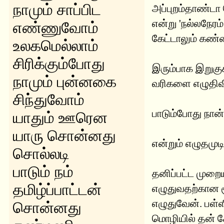
நாமும் சாப்பிட
அப்புறம்தாண்டா
என்று 'நல்லநேரம
எண்ணுவோம்
கேட்டாலும் கண
உலகமெல்லாம்
சிரிக்கும்போது
இரும்பாக இறுகுக
நாமும் புன்னகை
வரிகளை எழுதிவி
சிந்துவோம்
பாடும்போது நான்
யாதும் ஊரென
யாரு சொன்னது
என்றும் எழுதமுடி
சொல்லடி
பாடும் நம்
தனிப்பட்ட முறை
தமிழ்ப்பாட்டன்
எழுதுவதற்கான ச
எழுதுவேன். பள்ளி
சொன்னது
மொழியில் தன் 