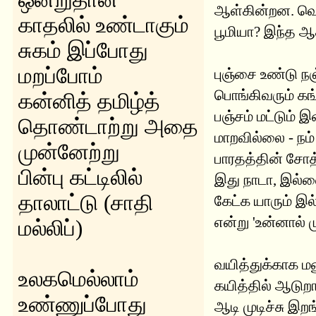
ஆள்கின்றன. வெற
காதலில் உண்டாகும்
பூமியா? இந்த ஆ
சுகம் இப்போது
மறப்போம்
புஞ்சை உண்டு ந
பொங்கிவரும் க
கன்னித் தமிழ்த்
பஞ்சம் மட்டும் இ
தொண்டாற்று அதை
மாறவில்லை - நம்
முன்னேற்று
பாரதத்தின் சோத
பின்பு கட்டிலில்
இது நாடா, இல்ல
தாலாட்டு (சாதி
கேட்க யாரும் இ
என்று 'உன்னால் ம
மல்லிப்)
வயித்துக்காக 
உலகமெல்லாம்
கயித்தில் ஆடுறா
உண்ணுப்போது
ஆடி முடிச்சு இறங