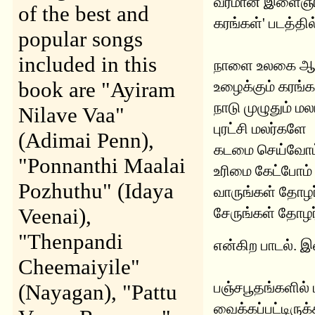
வீரமான இளைஞர்க
of the best and
கரங்கள்' படத்தில
popular songs
included in this
நாளை உலகை ஆள
book are "Ayiram
உழைக்கும் கரங்
நாடு முழுதும் ம
Nilave Vaa"
புரட்சி மலர்களே
(Adimai Penn),
கடமை செய்வோம
"Ponnanthi Maalai
உரிமை கேட்போம
Pozhuthu" (Idaya
வாருங்கள் தோழர
Veenai),
சேருங்கள் தோழ
"Thenpandi
என்கிற பாடல். இன
Cheemaiyile"
பஞ்சபூதங்களில் 
(Nayagan), "Pattu
வைக்கப்பட்டிரு