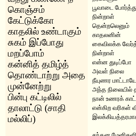
பூவாடை போர்த்த
கொஞ்சம்
நின்றாள்
கேட்டுக்கோ
தென்றலெனும்
காதலில் உண்டாகும்
காதலனின்
சுகம் இப்போது
கைவிலக்க வேர்த
மறப்போம்
நின்றாள்
என்ன துடிப்போ
கன்னித் தமிழ்த்
அவள் நிலை
தொண்டாற்று அதை
நீயுணர மாட்டா
முன்னேற்று
அந்த நிலையில் 
பின்பு கட்டிலில்
நான் உணரக் கா
தாலாட்டு (சாதி
என்கிற வரிகள் 
இலக்கியத்தரமாகச
மல்லிப்)
சந்தன மேனிகளி