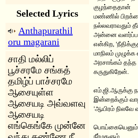
குழந்தைதான்
Selected Lyrics
மண்ணில் பிறக்க
நல்லவராவதும் த
Anthapurathil
அன்னை வளர்ப்பத
oru magarani
என்கிற, 'நீதிக்
மாநிலம் முழுக்க
சாதி மல்லிப்
அரசாங்கம் தந்த 
பூச்சரமே
சங்கத்
கருதுகிறேன்.
தமிழ்ப் பாச்சரமே
எம்.ஜி.ஆருக்கு
ஆசையுள்ள
இன்றைக்கும் வா
ஆசையடி அவ்வளவு
'ஆயிரம் நிலவே வா
ஆசையடி
எங்கெங்கே முன்னே
பொய்கையெனும்
வந்து கண்ணே நீ
நீர்மகளும்