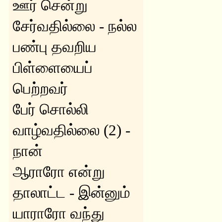
ஊர் சென்று
சேர்வதில்லை - நல்ல
பண்பு தவறிய
பிள்ளையைப்
பெற்றவர்
பேர் சொல்லி
வாழ்வதில்லை (2) -
நான்
ஆராரோ என்று
தாலாட்ட - இன்னும்
யாராரோ வந்து