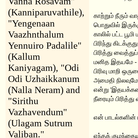
Vanna Rosavam"
(Kanniparuvathile),
காற்றும் நீரும் வா
"Yengenaan
பொதுவில் இருக்
Vaazhnthalum
காலில் பட்ட பூமி ம
பிரிந்து கிடக்குது
Yennuiro Padalile"
பிரித்து வைத்துப்
(Kallum
மனித இதயமே - 
Kaniyagam), "Odi
பிரிவு மாறி ஒரு
Odi Uzhaikkanum
அமைதி நிலவுமே.
(Nalla Neram) and
என்று 'இதயக்கன
நீரையும் பிரித்த
"Sirithu
Vazhavendum"
என் பாடல்களின் 
(Ulagam Sutrum
Valiban."
எந்தக் குழந்தைய