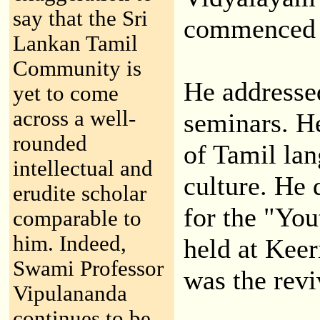
say that the Sri
commenced 
Lankan Tamil
Community is
He addresse
yet to come
across a well-
seminars. H
rounded
of Tamil lan
intellectual and
culture. He 
erudite scholar
for the "Yo
comparable to
him. Indeed,
held at Keer
Swami Professor
was the revi
Vipulananda
continues to be