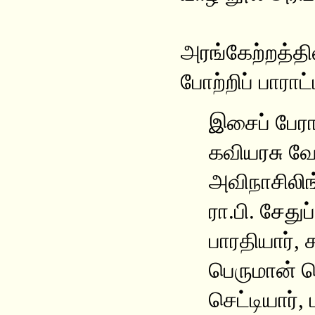
அரங்கேற்றத்தி
போற்றிப் பாராட
இசைப் பேரா
கவியரசு வே
அவிநாசிலிங்
ரா.பி. சேது
பாரதியார், 
பெருமான் பெ
செட்டியார், 