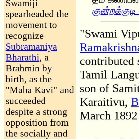
Swamiji
குன்றக்குட
spearheaded the
movement to
"Swami Vipu
recognize
Ramakrishn
Subramaniya
Bharathi
, a
contributed
Brahmin by
Tamil Langu
birth, as the
son of Sam
"Maha Kavi" and
Karaitivu,
B
succeeded
despite a strong
March 1892
opposition from
the socially and