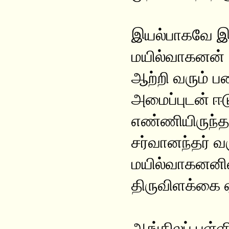
இயல்பாகவே இற
மயில்வாகனன் '
ஆற்றி வரும் ப
அமைப்புடன் ஈ
எண்ணியிருந்த
சர்வானந்தர் வர
மயில்வாகனனின்
திருவிளக்கை ஏ
ஆங்கிலப் பள்ள