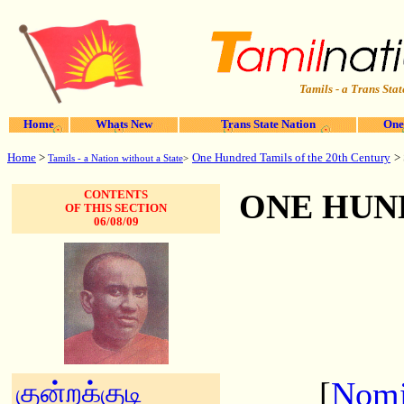
Tamils - a Trans Stat
Home
Whats New
Trans State Nation
One
Home
>
>
One Hundred Tamils of the 20th Century
Tamils - a Nation without a State
>
ONE HUN
CONTENTS
OF THIS SECTION
06/08/09
[
Nomi
குன்றக்குடி