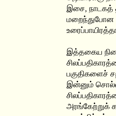
இசை, நாடகத் த
மறைந்துபோன 
உரைப்பாயிரத்த
இத்தகைய நிலைய
சிலப்பதிகாரத
பகுதிகளைச் சற
இன்னும் சொல்
சிலப்பதிகாரத
அரங்கேற்றுக் 