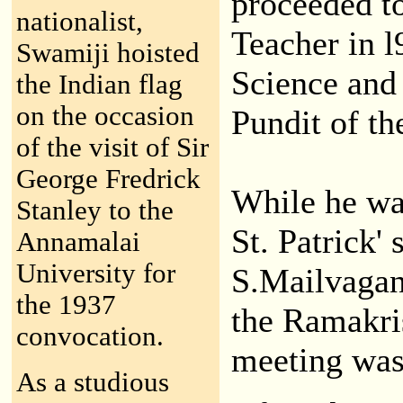
proceeded t
nationalist,
Teacher in l
Swamiji hoisted
Science and 
the Indian flag
on the occasion
Pundit of t
of the visit of Sir
George Fredrick
While he wa
Stanley to the
St. Patrick' 
Annamalai
University for
S.Mailvaga
the 1937
the Ramakri
convocation.
meeting was 
As a studious