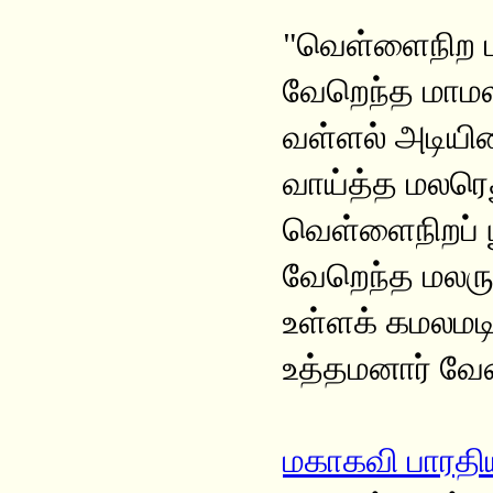
"வெள்ளைநிற 
வேறெந்த மாம
வள்ளல் அடிய
வாய்த்த மலர
வெள்ளைநிறப் ப
வேறெந்த மலரு
உள்ளக் கமலமட
உத்தமனார் வே
மகாகவி பாரத