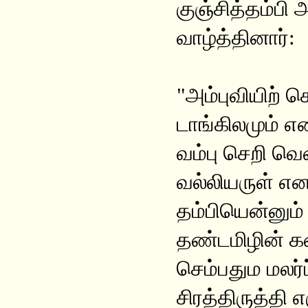
குஞ்சித்தம்பி
வாழ்த்தினார்:
"அம்புவியிற் 
டாங்கிலமும் என
வம்பு செறி வ
வல்லியருள் என
தம்பியென்னு
தண்டமிழின்
செம்பதும மலர்
சிரத்திருத்தி 