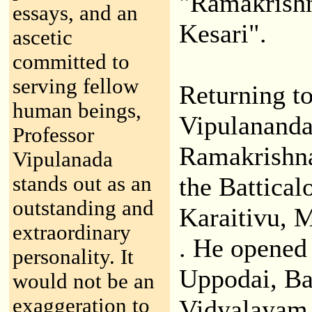
"Ramakrishn
essays, and an
Kesari".
ascetic
committed to
serving fellow
Returning t
human beings,
Vipulananda
Professor
Ramakrishna
Vipulanada
stands out as an
the Battical
outstanding and
Karaitivu, 
extraordinary
. He opened 
personality. It
Uppodai, Ba
would not be an
exaggeration to
Vidyalayam 