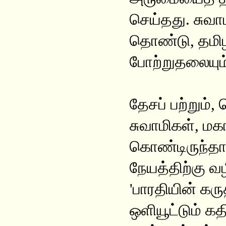
செய்தது. சுவாம
தொண்டு, தமிழற
போற்றுதலையும் 
தேசப் பற்றும்,
சுவாமிகள், மகா
கொண்டிருந்தார
நேயத்திற்கு வழ
'பாரதியின் கருத
ஒளியூட்டும் கதி