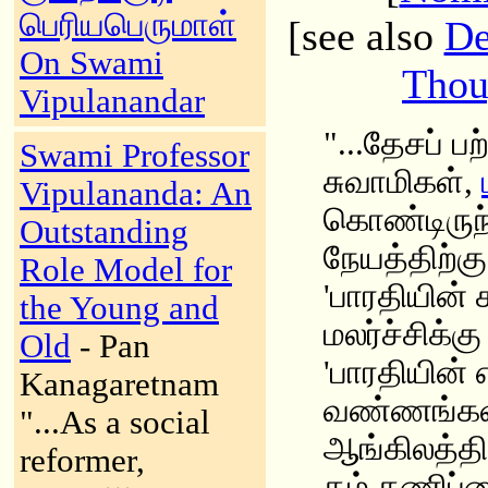
பெரியபெருமாள்
[see also
De
On Swami
Thou
Vipulanandar
"...தேசப் ப
Swami Professor
சுவாமிகள்,
Vipulananda: An
கொண்டிருந்
Outstanding
நேயத்திற்கு
Role Model for
'பாரதியின் 
the Young and
மலர்ச்சிக்கு
Old
- Pan
'பாரதியின்
Kanagaretnam
வண்ணங்கள் 
"...As a social
ஆங்கிலத்தில
reformer,
தம் கணிப்பை