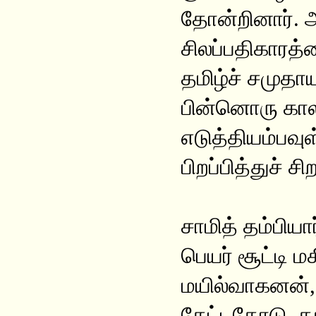
தோன்றினார். 
சிலப்பதிகாரத்
தமிழ்ச் சமுதா
பின்னொரு காலத
எடுத்தியம்பவ
பிறப்பித்துச் சி
சாமித் தம்பியா
பெயர் சூட்டி ம
மயில்வாகனன், 
கேட்டதோடு, த