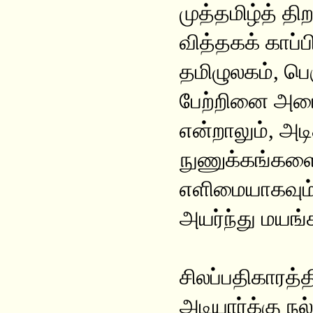
முத்தமிழ்த் த
வித்தகக் காப்
தமிழுலகம், ப
பேற்றினை அடைந
என்றாலும், அடி
நுணுக்கங்களை
எளிமையாகவும்
அயர்ந்து மயங்
சிலப்பதிகாரத்
அடியார்க்கு ந