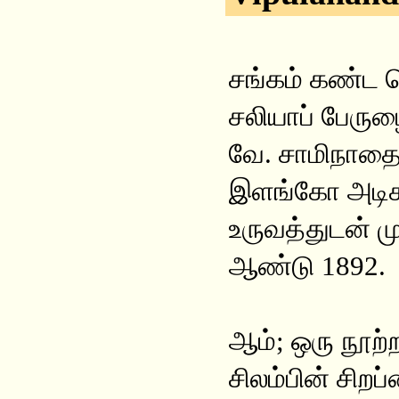
சங்கம் கண்ட ச
சலியாப் பேருழை
வே. சாமிநாதைய
இளங்கோ அடிகள
உருவத்துடன் மு
ஆண்டு 1892.
ஆம்; ஒரு நூற்
சிலம்பின் சிறப