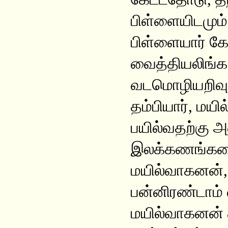
பிள்ளையிடமும் 
பிள்ளையார் கோ
வைத்தியலிங்க 
வடமொழியறிவும
தம்பியார், மய
பயில்வதற்கு அ
இலக்கணங்களை,
மயில்வாகனன், 
பன்னிரண்டாம் 
மயில்வாகனன் த