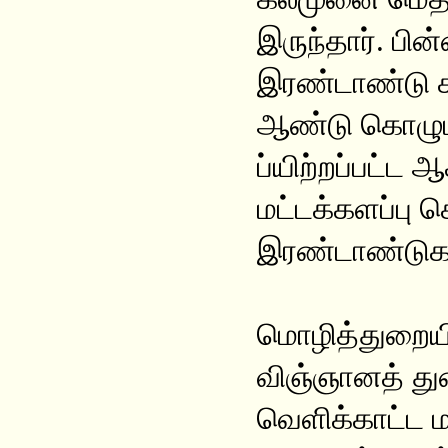
இருந்தார். பின
இரண்டாண்டு க
ஆண்டு கொழும்
ப்யிற்றப்பட்ட 
மட்டக்களப்பு 
இரண்டாண்டுகள்
மொழித்துறையில
விஞ்ஞானத் த
வெளிக்காட்ட ம