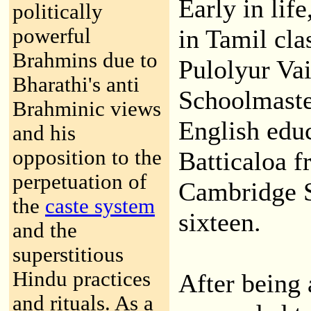
Early in lif
politically
powerful
in Tamil cla
Brahmins due to
Pulolyur Vai
Bharathi's anti
Schoolmaste
Brahminic views
English educ
and his
opposition to the
Batticaloa 
perpetuation of
Cambridge S
the
caste system
sixteen.
and the
superstitious
Hindu practices
After being 
and rituals. As a