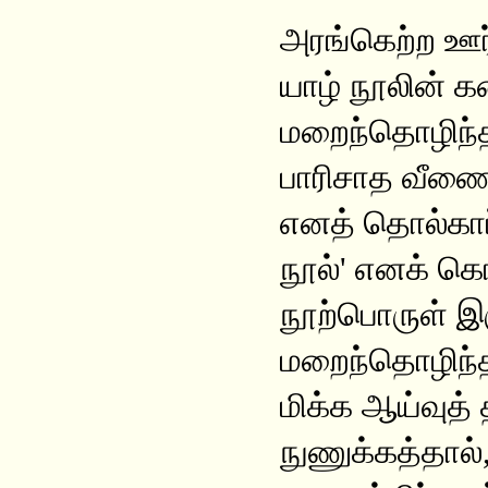
அரங்கெற்ற ஊர
யாழ் நூலின் க
மறைந்தொழிந்த 
பாரிசாத வீணை,
எனத் தொல்காப
நூல்' எனக் கொங
நூற்பொருள் இர
மறைந்தொழிந்த 
மிக்க ஆய்வுத் 
நுணுக்கத்தால்