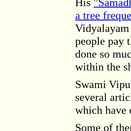
His
"Samadh
a tree frequ
Vidyalayam 
people pay t
done so muc
within the sh
Swami Vipul
several arti
which have e
Some of the