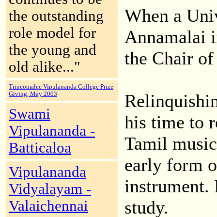
When a Univ
the outstanding
role model for
Annamalai in
the young and
the Chair of
old alike..."
Trincomalee Vipulananda College Prize
Giving, May 2003
Relinquishin
Swami
his time to 
Vipulananda -
Tamil music
Batticaloa
early form o
Vipulananda
instrument. 
Vidyalayam -
study.
Valaichennai