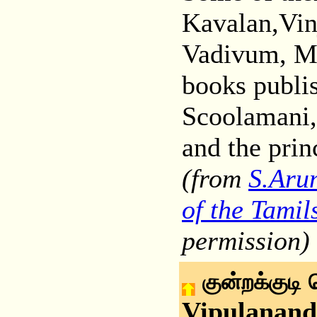
Kavalan,Vi
Vadivum, Ma
books publi
Scoolamani,
and the prin
(from
S.Aru
of the Tamil
permission)
குன்றக்குடி
Vipulanand