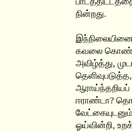
பாடத்திட்டத்த
நின்றது.
இந்நிலையினை ஆ
கவலை கொண்டது
அவிழ்த்து, மு
தெளிவுபடுத்த
ஆராய்ந்தறியப
ஈராண்டா? தொட
வேட்கையுடனும்
ஓய்வின்றி, உறக