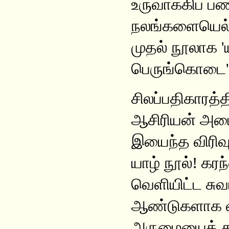
உருவாக்கிப் 
நலங்களையெல்ல
முதல் நூலாக 'யா
பெருங்கொடை'யா
சிலப்பதிகாரத்
ஆசிரியன் அமை
இயைந்த விரிவ
யாழ் நூல்! கரந்
வெளியிட்ட சுவ
ஆண்டுகளாக வ
அருமையைத் தம