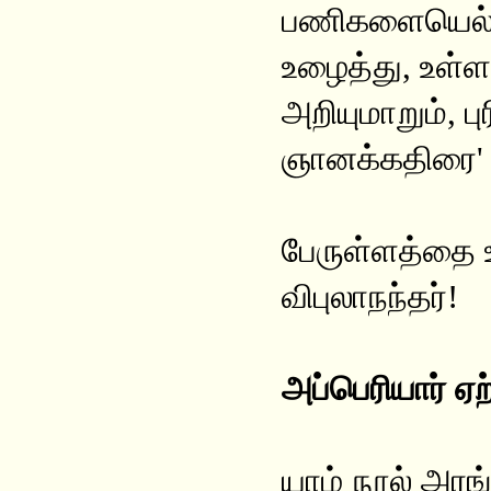
பணிகளையெல்லா
உழைத்து, உள்ள
அறியுமாறும், ப
ஞானக்கதிரை' ஏ
பேருள்ளத்தை உ
விபுலாநந்தர்!
அப்பெரியார் ஏற
யாழ் நூல் அரங