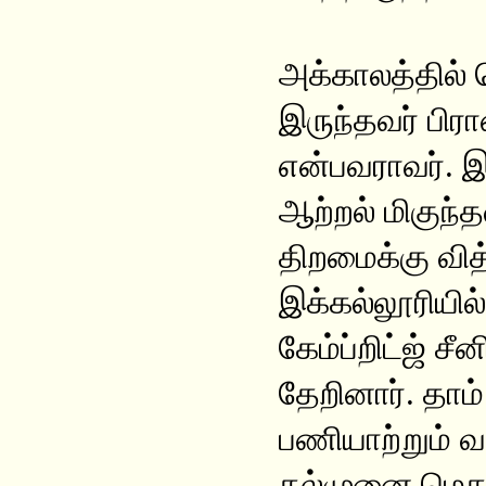
அக்காலத்தில் 
இருந்தவர் பிர
என்பவராவர். இ
ஆற்றல் மிகுந
திறமைக்கு வித
இக்கல்லூரியில
கேம்ப்றிட்ஜ் ச
தேறினார். தாம
பணியாற்றும் வா
கல்முனை மெதட