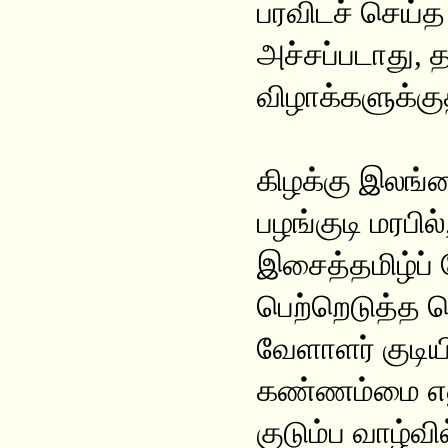
பரவிடச் செய்த
அச்சப்படாது, தம
விழாக்களுக்குத
கிழக்கு இலங
பழங்குடி மரபில
இசைத்தமிழ்ப் 
பெற்றெடுத்த ப
வேளாளர் குடியி
கண்ணம்மை எனு
குடும்ப வாழ்வி