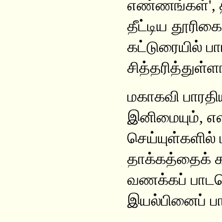
எண்ணங்கள்', 
தீட்டிய தூரிகை
கட்டுரையில் ப
சித்தரித்துள்ளா
மகாகவி பாரதி
இனிமையும், எள
செய்யுள்களில் 
தாக்கத்தைக் க
வணக்கப் பாடல
இயல்பினைப் பார