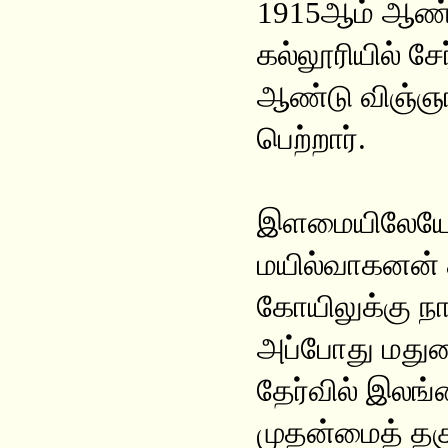
1915ஆம் ஆண்ட
கல்லூரியில் சே
ஆண்டு விஞ்ஞான
பெற்றார்.
இளமையிலேயே இ
மயில்வாகனன் 
கோயிலுக்கு நா
அப்போது மதுரை
தேர்வில் இலங்
முதன்மைத் தகு