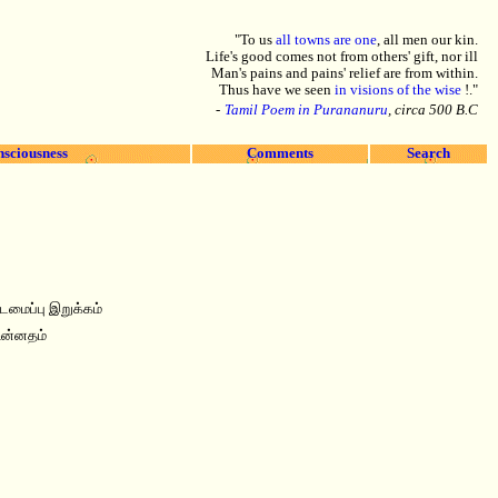
"To us
all towns are one
, all men our kin.
Life's good comes not from others' gift, nor ill
Man's pains and pains' relief are from within.
Thus have we seen
in visions of the wise
!."
-
Tamil Poem in Purananuru
, circa 500 B.C
nsciousness
Comments
Search
டமைப்பு இறுக்கம்
 உன்னதம்